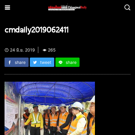
cmdaily2019062411
24 มิ.ย. 2019
265
share
tweet
share