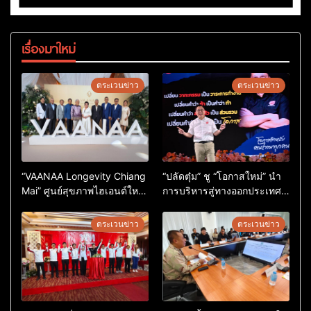
เรื่องมาใหม่
ตระเวนข่าว
ตระเวนข่าว
“VAANAA Longevity Chiang
“ปลัดตุ๋ม” ชู “โอกาสใหม่” นำ
Mai” ศูนย์สุขภาพไฮเอนต์ใหญ่
การบริหารสู่ทางออกประเทศ
สุดในอาเซียน
ไม่ใช่เล่นการเมือง
ตระเวนข่าว
ตระเวนข่าว