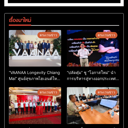
เรื่องมาใหม่
ตระเวนข่าว
ตระเวนข่าว
“VAANAA Longevity Chiang
“ปลัดตุ๋ม” ชู “โอกาสใหม่” นำ
Mai” ศูนย์สุขภาพไฮเอนต์ใหญ่
การบริหารสู่ทางออกประเทศ
สุดในอาเซียน
ไม่ใช่เล่นการเมือง
ตระเวนข่าว
ตระเวนข่าว