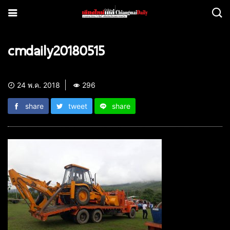
cmdaily20180515
24 พ.ค. 2018
296
share
tweet
share