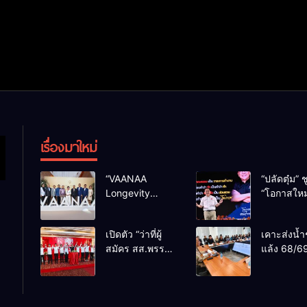
เรื่องมาใหม่
“VAANAA
“ปลัดตุ๋ม” ช
Longevity
“โอกาสใหม
Chiang Mai”
การบริหารส
ศูนย์สุขภาพไฮ
ทางออกปร
เปิดตัว “ว่าที่ผู้
เคาะส่งน้ำ
เอนต์ใหญ่สุดใน
ไม่ใช่เล่น
สมัคร สส.พรรค
แล้ง 68/69
อาเซียน
การเมือง
เพื่อไทย
น้ำเขื่อนแ
เชียงใหม่” 10
กว่า 110 ล
เขตครบ ย้ำจะ
ลบ.ม. ให้เ
กลับมาทวงเก้าอี้
กว่า 1 แสน