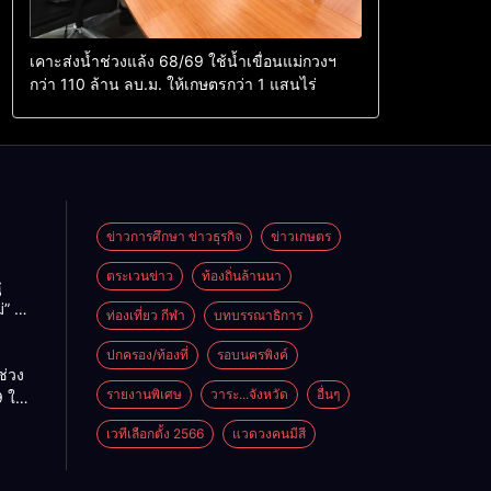
เคาะส่งน้ำช่วงแล้ง 68/69 ใช้น้ำเขื่อนแม่กวงฯ
กว่า 110 ล้าน ลบ.ม. ให้เกษตรกว่า 1 แสนไร่
ข่าวการศึกษา ข่าวธุรกิจ
ข่าวเกษตร
ตระเวนข่าว
ท้องถิ่นล้านนา
ู
่” นำ
ท่องเที่ยว กีฬา
บทบรรณาธิการ
ู่
ะเทศ
ปกครอง/ท้องที่
รอบนครพิงค์
ช่วง
รายงานพิเศษ
วาระ...จังหวัด
อื่นๆ
 ใช้
ม่กวงฯ
เวทีเลือกตั้ง 2566
แวดวงคนมีสี
้าน
กษตร
ไร่