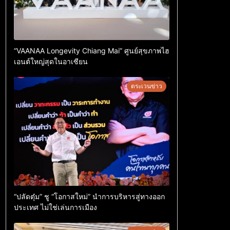
“VAANAA Longevity Chiang Mai” ศูนย์สุขภาพไฮ
เอนต์ใหญ่สุดในอาเซียน
ตระเวนข่าว
“ปลัดตุ๋ม” ชู “โอกาสใหม่” นำการบริหารสู่ทางออก
ประเทศ ไม่ใช่เล่นการเมือง