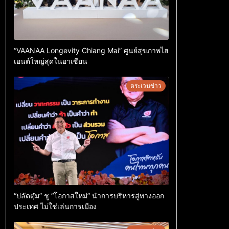
“VAANAA Longevity Chiang Mai” ศูนย์สุขภาพไฮ
เอนต์ใหญ่สุดในอาเซียน
ตระเวนข่าว
“ปลัดตุ๋ม” ชู “โอกาสใหม่” นำการบริหารสู่ทางออก
ประเทศ ไม่ใช่เล่นการเมือง