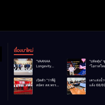
เรื่องมาใหม่
“VAANAA
“ปลัดตุ๋ม” ช
Longevity
“โอกาสใหม
Chiang Mai”
การบริหารส
ศูนย์สุขภาพไฮ
ทางออกปร
เปิดตัว “ว่าที่ผู้
เคาะส่งน้ำ
เอนต์ใหญ่สุดใน
ไม่ใช่เล่น
สมัคร สส.พรรค
แล้ง 68/69
อาเซียน
การเมือง
เพื่อไทย
น้ำเขื่อนแ
เชียงใหม่” 10
กว่า 110 ล
เขตครบ ย้ำจะ
ลบ.ม. ให้เ
กลับมาทวงเก้าอี้
กว่า 1 แสน