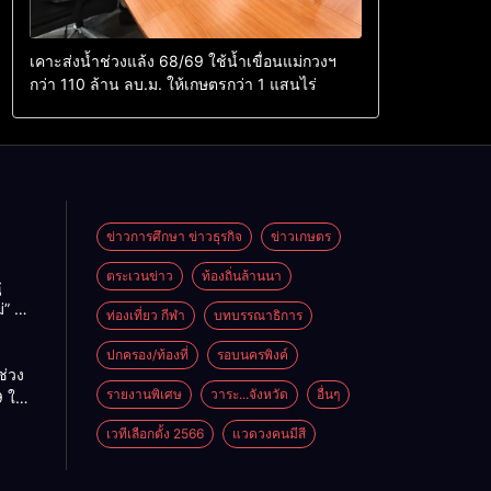
เคาะส่งน้ำช่วงแล้ง 68/69 ใช้น้ำเขื่อนแม่กวงฯ
กว่า 110 ล้าน ลบ.ม. ให้เกษตรกว่า 1 แสนไร่
ข่าวการศึกษา ข่าวธุรกิจ
ข่าวเกษตร
ตระเวนข่าว
ท้องถิ่นล้านนา
ู
่” นำ
ท่องเที่ยว กีฬา
บทบรรณาธิการ
ู่
ะเทศ
ปกครอง/ท้องที่
รอบนครพิงค์
ช่วง
รายงานพิเศษ
วาระ...จังหวัด
อื่นๆ
 ใช้
ม่กวงฯ
เวทีเลือกตั้ง 2566
แวดวงคนมีสี
้าน
กษตร
ไร่