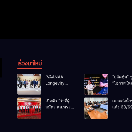
เรื่องมาใหม่
“VAANAA
“ปลัดตุ๋ม” ช
Longevity
“โอกาสใหม
Chiang Mai”
การบริหารส
ศูนย์สุขภาพไฮ
ทางออกปร
เปิดตัว “ว่าที่ผู้
เคาะส่งน้ำ
เอนต์ใหญ่สุดใน
ไม่ใช่เล่น
สมัคร สส.พรรค
แล้ง 68/69
อาเซียน
การเมือง
เพื่อไทย
น้ำเขื่อนแ
เชียงใหม่” 10
กว่า 110 ล
เขตครบ ย้ำจะ
ลบ.ม. ให้เ
กลับมาทวงเก้าอี้
กว่า 1 แสน