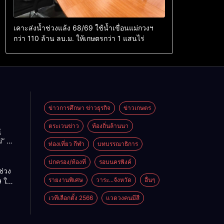
เคาะส่งน้ำช่วงแล้ง 68/69 ใช้น้ำเขื่อนแม่กวงฯ
กว่า 110 ล้าน ลบ.ม. ให้เกษตรกว่า 1 แสนไร่
ข่าวการศึกษา ข่าวธุรกิจ
ข่าวเกษตร
ตระเวนข่าว
ท้องถิ่นล้านนา
ู
่” นำ
ท่องเที่ยว กีฬา
บทบรรณาธิการ
ู่
ะเทศ
ปกครอง/ท้องที่
รอบนครพิงค์
ช่วง
รายงานพิเศษ
วาระ...จังหวัด
อื่นๆ
 ใช้
ม่กวงฯ
เวทีเลือกตั้ง 2566
แวดวงคนมีสี
้าน
กษตร
ไร่