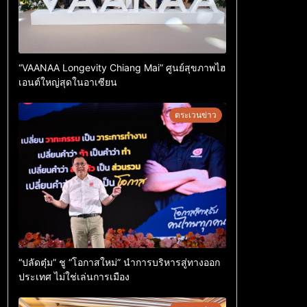
“VAANAA Longevity Chiang Mai” ศูนย์สุขภาพไฮ
เอนต์ใหญ่สุดในอาเซียน
ตระเวนข่าว
“ปลัดตุ๋ม” ชู “โอกาสใหม่” นำการบริหารสู่ทางออก
ประเทศ ไม่ใช่เล่นการเมือง