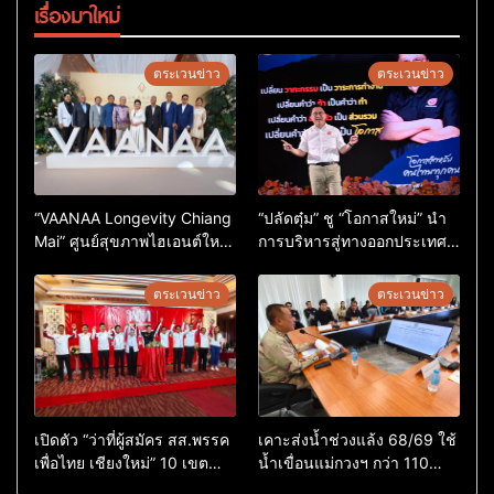
เรื่องมาใหม่
ตระเวนข่าว
ตระเวนข่าว
“VAANAA Longevity Chiang
“ปลัดตุ๋ม” ชู “โอกาสใหม่” นำ
Mai” ศูนย์สุขภาพไฮเอนต์ใหญ่
การบริหารสู่ทางออกประเทศ
สุดในอาเซียน
ไม่ใช่เล่นการเมือง
ตระเวนข่าว
ตระเวนข่าว
เปิดตัว “ว่าที่ผู้สมัคร สส.พรรค
เคาะส่งน้ำช่วงแล้ง 68/69 ใช้
เพื่อไทย เชียงใหม่” 10 เขต
น้ำเขื่อนแม่กวงฯ กว่า 110
ครบ ย้ำจะกลับมาทวงเก้าอี้คืน
ล้าน ลบ.ม. ให้เกษตรกว่า 1