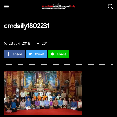
cmdaily1802231
23 ก.พ. 2018
261
share
tweet
share