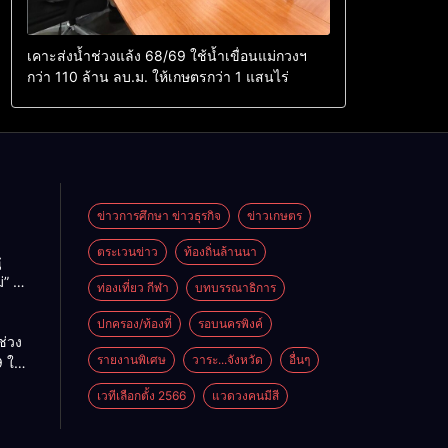
เคาะส่งน้ำช่วงแล้ง 68/69 ใช้น้ำเขื่อนแม่กวงฯ
กว่า 110 ล้าน ลบ.ม. ให้เกษตรกว่า 1 แสนไร่
ข่าวการศึกษา ข่าวธุรกิจ
ข่าวเกษตร
ตระเวนข่าว
ท้องถิ่นล้านนา
ู
่” นำ
ท่องเที่ยว กีฬา
บทบรรณาธิการ
ู่
ะเทศ
ปกครอง/ท้องที่
รอบนครพิงค์
ช่วง
รายงานพิเศษ
วาระ...จังหวัด
อื่นๆ
 ใช้
ม่กวงฯ
เวทีเลือกตั้ง 2566
แวดวงคนมีสี
้าน
กษตร
ไร่