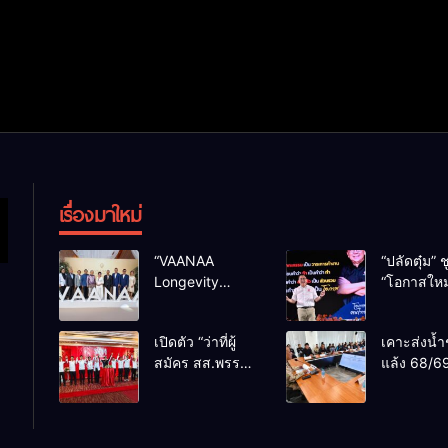
เรื่องมาใหม่
“VAANAA
“ปลัดตุ๋ม” ช
Longevity
“โอกาสใหม
Chiang Mai”
การบริหารส
ศูนย์สุขภาพไฮ
ทางออกปร
เปิดตัว “ว่าที่ผู้
เคาะส่งน้ำ
เอนต์ใหญ่สุดใน
ไม่ใช่เล่น
สมัคร สส.พรรค
แล้ง 68/69
อาเซียน
การเมือง
เพื่อไทย
น้ำเขื่อนแ
เชียงใหม่” 10
กว่า 110 ล
เขตครบ ย้ำจะ
ลบ.ม. ให้เ
กลับมาทวงเก้าอี้
กว่า 1 แสน