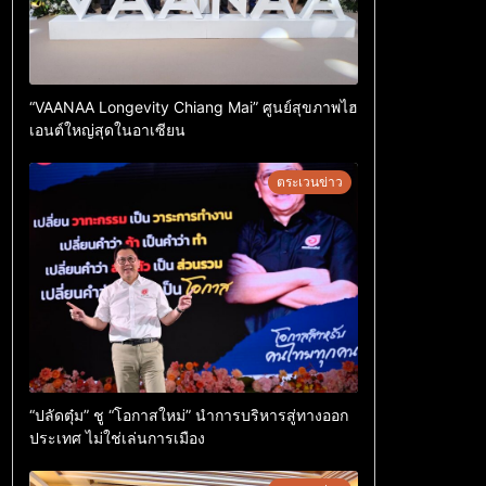
“VAANAA Longevity Chiang Mai” ศูนย์สุขภาพไฮ
เอนต์ใหญ่สุดในอาเซียน
ตระเวนข่าว
“ปลัดตุ๋ม” ชู “โอกาสใหม่” นำการบริหารสู่ทางออก
ประเทศ ไม่ใช่เล่นการเมือง