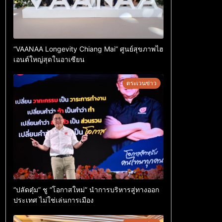
“VAANAA Longevity Chiang Mai” ศูนย์สุขภาพไฮ
เอนต์ใหญ่สุดในอาเซียน
ตระเวนข่าว
“ปลัดตุ๋ม” ชู “โอกาสใหม่” นำการบริหารสู่ทางออก
ประเทศ ไม่ใช่เล่นการเมือง