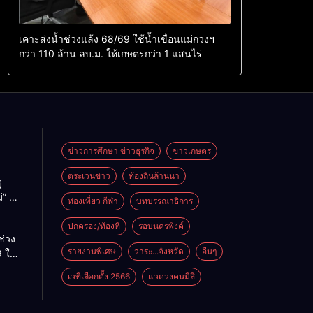
เคาะส่งน้ำช่วงแล้ง 68/69 ใช้น้ำเขื่อนแม่กวงฯ
กว่า 110 ล้าน ลบ.ม. ให้เกษตรกว่า 1 แสนไร่
ข่าวการศึกษา ข่าวธุรกิจ
ข่าวเกษตร
ตระเวนข่าว
ท้องถิ่นล้านนา
ู
่” นำ
ท่องเที่ยว กีฬา
บทบรรณาธิการ
ู่
ะเทศ
ปกครอง/ท้องที่
รอบนครพิงค์
ช่วง
รายงานพิเศษ
วาระ...จังหวัด
อื่นๆ
 ใช้
ม่กวงฯ
เวทีเลือกตั้ง 2566
แวดวงคนมีสี
้าน
กษตร
ไร่