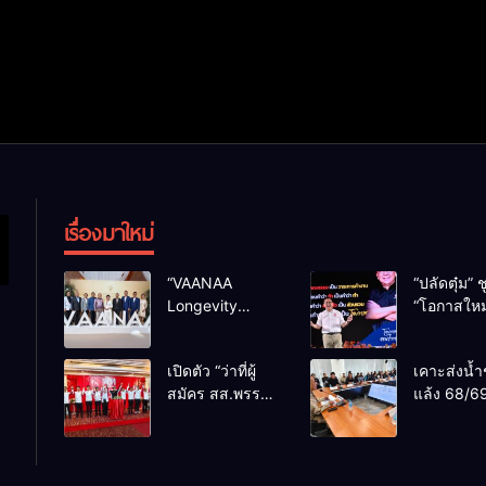
เรื่องมาใหม่
“VAANAA
“ปลัดตุ๋ม” ช
Longevity
“โอกาสใหม
Chiang Mai”
การบริหารส
ศูนย์สุขภาพไฮ
ทางออกปร
เปิดตัว “ว่าที่ผู้
เคาะส่งน้ำ
เอนต์ใหญ่สุดใน
ไม่ใช่เล่น
สมัคร สส.พรรค
แล้ง 68/69
อาเซียน
การเมือง
เพื่อไทย
น้ำเขื่อนแ
เชียงใหม่” 10
กว่า 110 ล
เขตครบ ย้ำจะ
ลบ.ม. ให้เ
กลับมาทวงเก้าอี้
กว่า 1 แสน