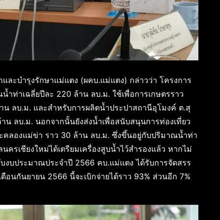
ำและบำรุงรักษาแม่แตง (ผคบ.แม่แตง) กล่าวว่า โครงการ
น้ำท่าเฉลี่ยปีละ 220 ล้าน ลบ.ม. ใช้เพื่อการเกษตรราว
 ล้าน ลบ.ม. และสำหรับการผลิตน้ำประปาสถานีอุโมงค์ ต.สุ
น ลบ.ม. นอกจากนั้นยังส่งน้ำเพื่อสนับสนุนการท่องเที่ยว
ะคลองแม่ข่า ราว 30 ล้าน ลบ.ม. ซึ่งขึ้นอยู่กับปริมาณน้ำท่า
ครเชียงใหม่ได้เตรียมเครื่องสูบน้ำไว้สำรองแล้ว หากไม่
ับงบประมาณประจำปี 2566 คบ.แม่แตง ได้รับการจัดสรร
เดือนกันยายน 2566 นี้จะเบิกจ่ายได้ราว 93% ส่วนอีก 7%