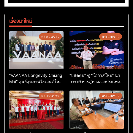
เรื่องมาใหม่
ตระเวนข่าว
ตระเวนข่าว
“VAANAA Longevity Chiang
“ปลัดตุ๋ม” ชู “โอกาสใหม่” นำ
Mai” ศูนย์สุขภาพไฮเอนต์ใหญ่
การบริหารสู่ทางออกประเทศ
สุดในอาเซียน
ไม่ใช่เล่นการเมือง
ตระเวนข่าว
ตระเวนข่าว