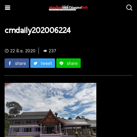
cmdaily202006224
22 มิ.ย. 2020
237
share
tweet
share