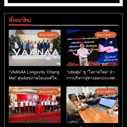
เรื่องมาใหม่
ตระเวนข่าว
ตระเวนข่าว
“VAANAA Longevity Chiang
“ปลัดตุ๋ม” ชู “โอกาสใหม่” นำ
Mai” ศูนย์สุขภาพไฮเอนต์ใหญ่
การบริหารสู่ทางออกประเทศ
สุดในอาเซียน
ไม่ใช่เล่นการเมือง
ตระเวนข่าว
ตระเวนข่าว