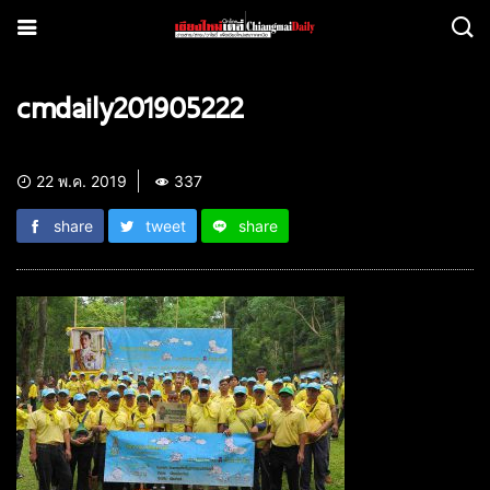
cmdaily201905222
22 พ.ค. 2019
337
share
tweet
share