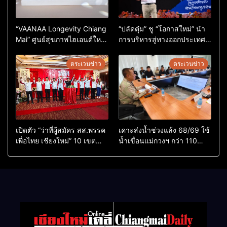
“VAANAA Longevity Chiang
“ปลัดตุ๋ม” ชู “โอกาสใหม่” นำ
Mai” ศูนย์สุขภาพไฮเอนต์ใหญ่
การบริหารสู่ทางออกประเทศ
สุดในอาเซียน
ไม่ใช่เล่นการเมือง
ตระเวนข่าว
ตระเวนข่าว
เปิดตัว “ว่าที่ผู้สมัคร สส.พรรค
เคาะส่งน้ำช่วงแล้ง 68/69 ใช้
เพื่อไทย เชียงใหม่” 10 เขต
น้ำเขื่อนแม่กวงฯ กว่า 110
ครบ ย้ำจะกลับมาทวงเก้าอี้คืน
ล้าน ลบ.ม. ให้เกษตรกว่า 1
แสนไร่