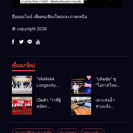
สื่อออนไลน์ เพื่อคนเชียงใหม่และภาคเหนือ
© copyright 2026
เรื่องมาใหม่
“VAANAA
“ปลัดตุ๋ม” ชู
Longevity
“โอกาสใหม่”
Chiang Mai”
นำการบริหาร
ศูนย์สุขภาพ
สู่ทางออก
เปิดตัว “ว่าที่ผู้
เคาะส่งน้ำ
ไฮเอนต์ใหญ่
ประเทศ ไม่ใช่
สมัคร
ช่วงแล้ง
สุดในอาเซียน
เล่นการเมือง
สส.พรรคเพื่อ
68/69 ใช้น้ำ
ไทย
เขื่อนแม่กวงฯ
เชียงใหม่” 10
กว่า 110 ล้าน
เขตครบ ย้ำจะ
ลบ.ม. ให้
ข่าวการศึกษา ข่าวธุรกิจ
ข่าวเกษตร
ตระเวนข่าว