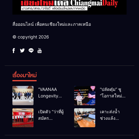
สื่อออนไลน์ เพื่อคนเชียงใหม่และภาคเหนือ
© copyright 2026
เรื่องมาใหม่
“VAANAA
“ปลัดตุ๋ม” ชู
Longevity
“โอกาสใหม่”
Chiang Mai”
นำการบริหาร
ศูนย์สุขภาพ
สู่ทางออก
เปิดตัว “ว่าที่ผู้
เคาะส่งน้ำ
ไฮเอนต์ใหญ่
ประเทศ ไม่ใช่
สมัคร
ช่วงแล้ง
สุดในอาเซียน
เล่นการเมือง
สส.พรรคเพื่อ
68/69 ใช้น้ำ
ไทย
เขื่อนแม่กวงฯ
เชียงใหม่” 10
กว่า 110 ล้าน