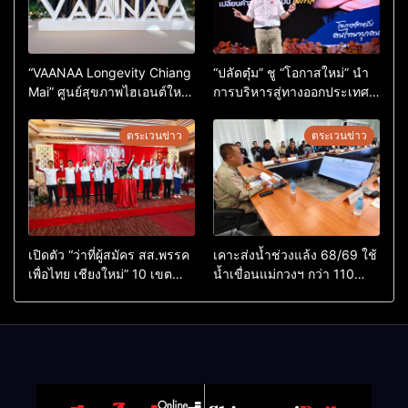
“VAANAA Longevity Chiang
“ปลัดตุ๋ม” ชู “โอกาสใหม่” นำ
Mai” ศูนย์สุขภาพไฮเอนต์ใหญ่
การบริหารสู่ทางออกประเทศ
สุดในอาเซียน
ไม่ใช่เล่นการเมือง
ตระเวนข่าว
ตระเวนข่าว
เปิดตัว “ว่าที่ผู้สมัคร สส.พรรค
เคาะส่งน้ำช่วงแล้ง 68/69 ใช้
เพื่อไทย เชียงใหม่” 10 เขต
น้ำเขื่อนแม่กวงฯ กว่า 110
ครบ ย้ำจะกลับมาทวงเก้าอี้คืน
ล้าน ลบ.ม. ให้เกษตรกว่า 1
แสนไร่