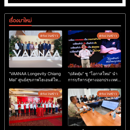
เรื่องมาใหม่
ตระเวนข่าว
ตระเวนข่าว
“VAANAA Longevity Chiang
“ปลัดตุ๋ม” ชู “โอกาสใหม่” นำ
Mai” ศูนย์สุขภาพไฮเอนต์ใหญ่
การบริหารสู่ทางออกประเทศ
สุดในอาเซียน
ไม่ใช่เล่นการเมือง
ตระเวนข่าว
ตระเวนข่าว