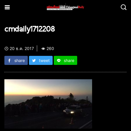
cmdaily1712208
20 ธ.ค. 2017
260
share
tweet
share