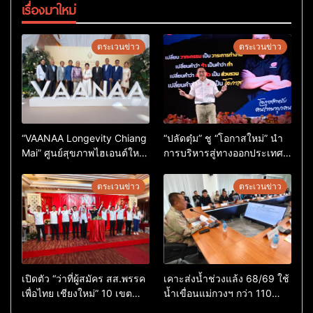
เรื่องมาใหม่
ตระเวนข่าว
ตระเวนข่าว
“VAANAA Longevity Chiang
“ปลัดตุ๋ม” ชู “โอกาสใหม่” นำ
Mai” ศูนย์สุขภาพไฮเอนต์ใหญ่
การบริหารสู่ทางออกประเทศ
สุดในอาเซียน
ไม่ใช่เล่นการเมือง
ตระเวนข่าว
ตระเวนข่าว
เปิดตัว “ว่าที่ผู้สมัคร สส.พรรค
เคาะส่งน้ำช่วงแล้ง 68/69 ใช้
เพื่อไทย เชียงใหม่” 10 เขต
น้ำเขื่อนแม่กวงฯ กว่า 110
ครบ ย้ำจะกลับมาทวงเก้าอี้คืน
ล้าน ลบ.ม. ให้เกษตรกว่า 1