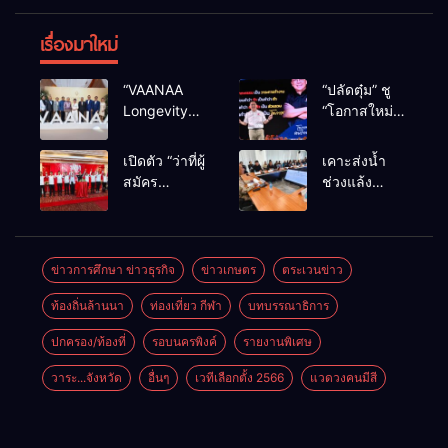
เรื่องมาใหม่
“VAANAA
“ปลัดตุ๋ม” ชู
Longevity
“โอกาสใหม่”
Chiang Mai”
นำการบริหาร
ศูนย์สุขภาพ
สู่ทางออก
เปิดตัว “ว่าที่ผู้
เคาะส่งน้ำ
ไฮเอนต์ใหญ่
ประเทศ ไม่ใช่
สมัคร
ช่วงแล้ง
สุดในอาเซียน
เล่นการเมือง
สส.พรรคเพื่อ
68/69 ใช้น้ำ
ไทย
เขื่อนแม่กวงฯ
เชียงใหม่” 10
กว่า 110 ล้าน
เขตครบ ย้ำจะ
ลบ.ม. ให้
ข่าวการศึกษา ข่าวธุรกิจ
ข่าวเกษตร
ตระเวนข่าว
กลับมาทวง
เกษตรกว่า 1
ท้องถิ่นล้านนา
ท่องเที่ยว กีฬา
บทบรรณาธิการ
เก้าอี้คืน
แสนไร่
ปกครอง/ท้องที่
รอบนครพิงค์
รายงานพิเศษ
วาระ...จังหวัด
อื่นๆ
เวทีเลือกตั้ง 2566
แวดวงคนมีสี