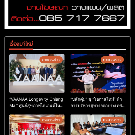
เรื่องมาใหม่
ตระเวนข่าว
ตระเวนข่าว
“VAANAA Longevity Chiang
“ปลัดตุ๋ม” ชู “โอกาสใหม่” นำ
Mai” ศูนย์สุขภาพไฮเอนต์ใหญ่
การบริหารสู่ทางออกประเทศ
สุดในอาเซียน
ไม่ใช่เล่นการเมือง
ตระเวนข่าว
ตระเวนข่าว