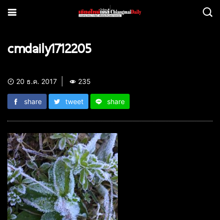
cmdaily1712205
20 ธ.ค. 2017
235
share
tweet
share