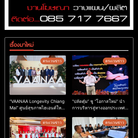
เรื่องมาใหม่
ตระเวนข่าว
ตระเวนข่าว
“VAANAA Longevity Chiang
“ปลัดตุ๋ม” ชู “โอกาสใหม่” นำ
Mai” ศูนย์สุขภาพไฮเอนต์ใหญ่
การบริหารสู่ทางออกประเทศ
สุดในอาเซียน
ไม่ใช่เล่นการเมือง
ตระเวนข่าว
ตระเวนข่าว