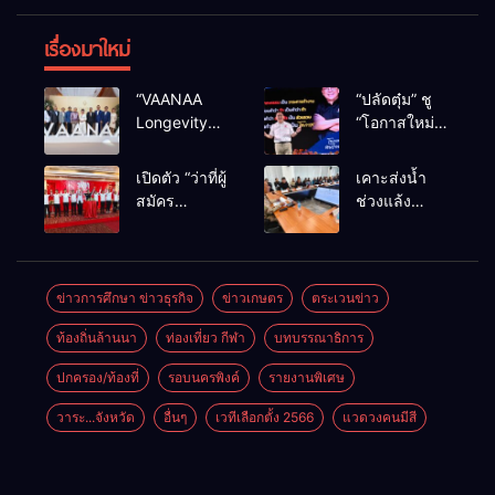
เรื่องมาใหม่
“VAANAA
“ปลัดตุ๋ม” ชู
Longevity
“โอกาสใหม่”
Chiang Mai”
นำการบริหาร
ศูนย์สุขภาพ
สู่ทางออก
เปิดตัว “ว่าที่ผู้
เคาะส่งน้ำ
ไฮเอนต์ใหญ่
ประเทศ ไม่ใช่
สมัคร
ช่วงแล้ง
สุดในอาเซียน
เล่นการเมือง
สส.พรรคเพื่อ
68/69 ใช้น้ำ
ไทย
เขื่อนแม่กวงฯ
เชียงใหม่” 10
กว่า 110 ล้าน
เขตครบ ย้ำจะ
ลบ.ม. ให้
ข่าวการศึกษา ข่าวธุรกิจ
ข่าวเกษตร
ตระเวนข่าว
กลับมาทวง
เกษตรกว่า 1
ท้องถิ่นล้านนา
ท่องเที่ยว กีฬา
บทบรรณาธิการ
เก้าอี้คืน
แสนไร่
ปกครอง/ท้องที่
รอบนครพิงค์
รายงานพิเศษ
วาระ...จังหวัด
อื่นๆ
เวทีเลือกตั้ง 2566
แวดวงคนมีสี