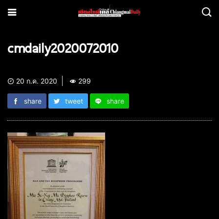
cmdaily2020072010
20 ก.ค. 2020
299
share
tweet
share