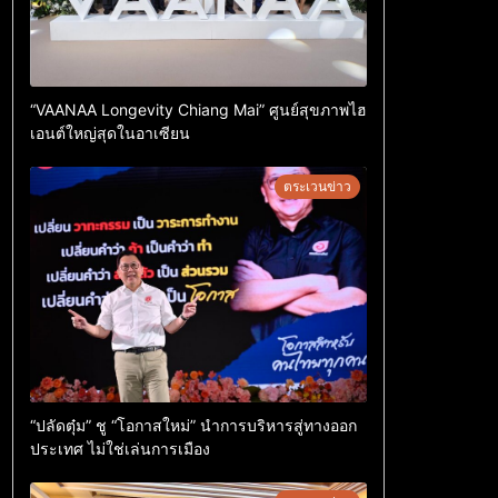
“VAANAA Longevity Chiang Mai” ศูนย์สุขภาพไฮ
เอนต์ใหญ่สุดในอาเซียน
ตระเวนข่าว
“ปลัดตุ๋ม” ชู “โอกาสใหม่” นำการบริหารสู่ทางออก
ประเทศ ไม่ใช่เล่นการเมือง