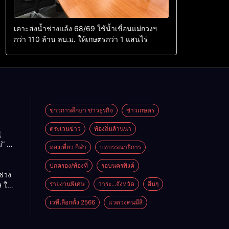
เคาะส่งน้ำช่วงแล้ง 68/69 ใช้น้ำเขื่อนแม่กวงฯ
กว่า 110 ล้าน ลบ.ม. ให้เกษตรกว่า 1 แสนไร่
ข่าวการศึกษา ข่าวธุรกิจ
ข่าวเกษตร
ตระเวนข่าว
ท้องถิ่นล้านนา
ู
่” นำ
ท่องเที่ยว กีฬา
บทบรรณาธิการ
ู่
ะเทศ
ปกครอง/ท้องที่
รอบนครพิงค์
ช่วง
รายงานพิเศษ
วาระ...จังหวัด
อื่นๆ
 ใช้
ม่กวงฯ
เวทีเลือกตั้ง 2566
แวดวงคนมีสี
้าน
กษตร
ไร่