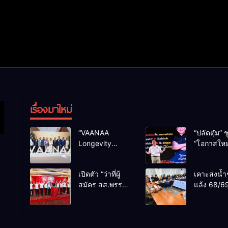
เรื่องมาใหม่
“VAANAA
“ปลัดตุ๋ม” ช
Longevity
“โอกาสใหม
Chiang Mai”
การบริหารส
ศูนย์สุขภาพไฮ
ทางออกปร
เปิดตัว “ว่าที่ผู้
เคาะส่งน้ำ
เอนต์ใหญ่สุดใน
ไม่ใช่เล่น
สมัคร สส.พรรค
แล้ง 68/69
อาเซียน
การเมือง
เพื่อไทย
น้ำเขื่อนแ
เชียงใหม่” 10
กว่า 110 ล
เขตครบ ย้ำจะ
ลบ.ม. ให้เ
กลับมาทวงเก้าอี้
กว่า 1 แสน