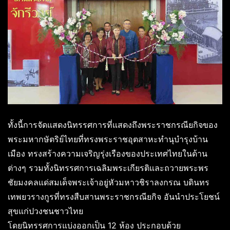
ทั้งนี้การจัดแสดงนิทรรศการที่แสดงถึงพระราชกรณียกิจของ
พระมหากษัตริย์ไทยที่ทรงพระราชอุตสาหะทำนุบำรุงบ้าน
เมือง ทรงสร้างความเจริญรุ่งเรืองของประเทศไทยในด้าน
ต่างๆ รวมทั้งนิทรรศการเฉลิมพระเกียรติและถวายพระพร
ชัยมงคลแด่สมเด็จพระเจ้าอยู่หัวมหาวชิราลงกรณ บดินทร
เทพยวรางกูรที่ทรงสืบสานพระราชกรณียกิจ อันนำประโยชน์
สุขแก่ปวงชนชาวไทย
โดยนิทรรศการแบ่งออกเป็น 12 ห้อง ประกอบด้วย