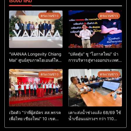
เรื่องมาใหม่
ตระเวนข่าว
ตระเวนข่าว
“VAANAA Longevity Chiang
“ปลัดตุ๋ม” ชู “โอกาสใหม่” นำ
Mai” ศูนย์สุขภาพไฮเอนต์ใหญ่
การบริหารสู่ทางออกประเทศ
สุดในอาเซียน
ไม่ใช่เล่นการเมือง
ตระเวนข่าว
ตระเวนข่าว
เปิดตัว “ว่าที่ผู้สมัคร สส.พรรค
เคาะส่งน้ำช่วงแล้ง 68/69 ใช้
เพื่อไทย เชียงใหม่” 10 เขต
น้ำเขื่อนแม่กวงฯ กว่า 110
ครบ ย้ำจะกลับมาทวงเก้าอี้คืน
ล้าน ลบ.ม. ให้เกษตรกว่า 1
แสนไร่