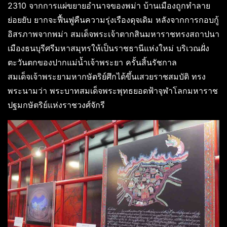
2310 จากการแผ่ขยายอำนาจของพม่า บ้านเมืองถูกทำลาย
ย่อยยับ ยากจะฟื้นฟูคืนความรุ่งเรืองดุจเดิม หลังจากการกอบกู้
อิสรภาพจากพม่า สมเด็จพระเจ้าตากสินมหาราชทรงสถาปนา
เมืองธนบุรีศรีมหาสมุทรให้เป็นราชธานีแห่งใหม่ บริเวณฝั่ง
ตะวันตกของปากแม่น้ำเจ้าพระยา ครั้นสิ้นรัชกาล
สมเด็จเจ้าพระยามหากษัตริย์ศึกได้ขึ้นเสวยราชสมบัติ ทรง
พระนามว่า พระบาทสมเด็จพระพุทธยอดฟ้าจุฬาโลกมหาราช
ปฐมกษัตริย์แห่งราชวงศ์จักรี