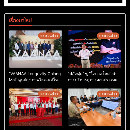
เรื่องมาใหม่
ตระเวนข่าว
ตระเวนข่าว
“VAANAA Longevity Chiang
“ปลัดตุ๋ม” ชู “โอกาสใหม่” นำ
Mai” ศูนย์สุขภาพไฮเอนต์ใหญ่
การบริหารสู่ทางออกประเทศ
สุดในอาเซียน
ไม่ใช่เล่นการเมือง
ตระเวนข่าว
ตระเวนข่าว