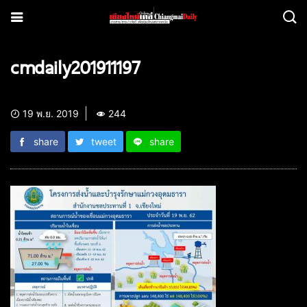
cmdaily201911197
19 พ.ย. 2019
244
share
tweet
share