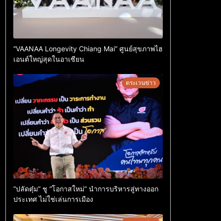
“VAANAA Longevity Chiang Mai” ศูนย์สุขภาพไฮ
เอนต์ใหญ่สุดในอาเซียน
ตระเวนข่าว
“ปลัดตุ๋ม” ชู “โอกาสใหม่” นำการบริหารสู่ทางออก
ประเทศ ไม่ใช่เล่นการเมือง