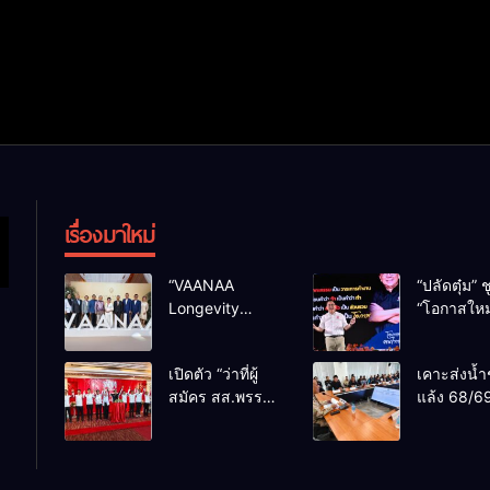
เรื่องมาใหม่
“VAANAA
“ปลัดตุ๋ม” ช
Longevity
“โอกาสใหม
Chiang Mai”
การบริหารส
ศูนย์สุขภาพไฮ
ทางออกปร
เปิดตัว “ว่าที่ผู้
เคาะส่งน้ำ
เอนต์ใหญ่สุดใน
ไม่ใช่เล่น
สมัคร สส.พรรค
แล้ง 68/69
อาเซียน
การเมือง
เพื่อไทย
น้ำเขื่อนแ
เชียงใหม่” 10
กว่า 110 ล
เขตครบ ย้ำจะ
ลบ.ม. ให้เ
กลับมาทวงเก้าอี้
กว่า 1 แสน