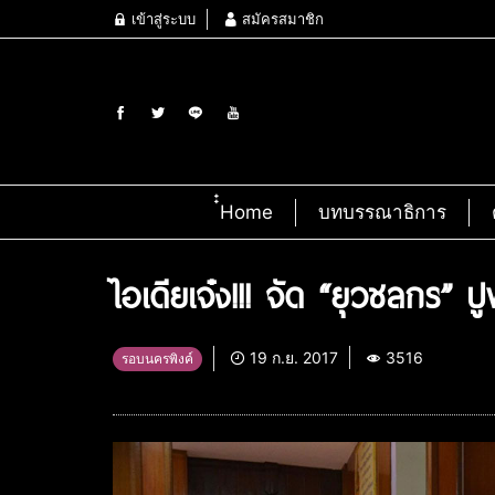
เข้าสู่ระบบ
สมัครสมาชิก
๋๋Home
บทบรรณาธิการ
ไอเดียเจ๋ง!!! จัด “ยุวชลกร” ปู
19 ก.ย. 2017
3516
รอบนครพิงค์