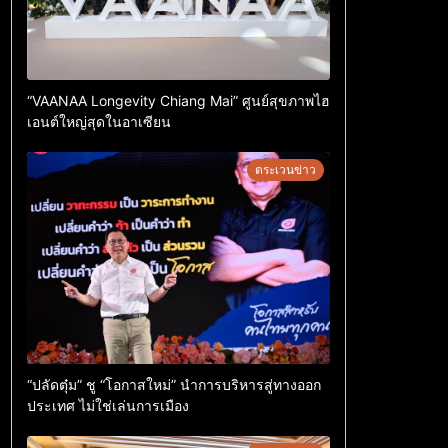
“VAANAA Longevity Chiang Mai” ศูนย์สุขภาพไฮ
เอนต์ใหญ่สุดในอาเซียน
ตระเวนข่าว
“ปลัดตุ๋ม” ชู “โอกาสใหม่” นำการบริหารสู่ทางออก
ประเทศ ไม่ใช่เล่นการเมือง