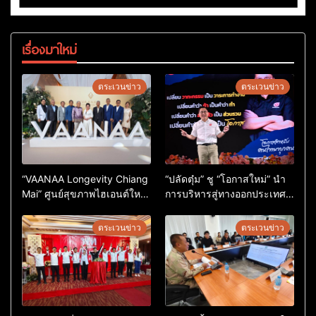
เรื่องมาใหม่
ตระเวนข่าว
ตระเวนข่าว
“VAANAA Longevity Chiang
“ปลัดตุ๋ม” ชู “โอกาสใหม่” นำ
Mai” ศูนย์สุขภาพไฮเอนต์ใหญ่
การบริหารสู่ทางออกประเทศ
สุดในอาเซียน
ไม่ใช่เล่นการเมือง
ตระเวนข่าว
ตระเวนข่าว