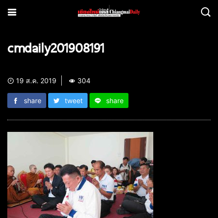
cmdaily201908191
19 ส.ค. 2019
304
share
tweet
share