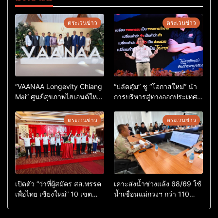
ตระเวนข่าว
ตระเวนข่าว
“VAANAA Longevity Chiang
“ปลัดตุ๋ม” ชู “โอกาสใหม่” นำ
Mai” ศูนย์สุขภาพไฮเอนต์ใหญ่
การบริหารสู่ทางออกประเทศ
สุดในอาเซียน
ไม่ใช่เล่นการเมือง
ตระเวนข่าว
ตระเวนข่าว
เปิดตัว “ว่าที่ผู้สมัคร สส.พรรค
เคาะส่งน้ำช่วงแล้ง 68/69 ใช้
เพื่อไทย เชียงใหม่” 10 เขต
น้ำเขื่อนแม่กวงฯ กว่า 110
ครบ ย้ำจะกลับมาทวงเก้าอี้คืน
ล้าน ลบ.ม. ให้เกษตรกว่า 1
แสนไร่