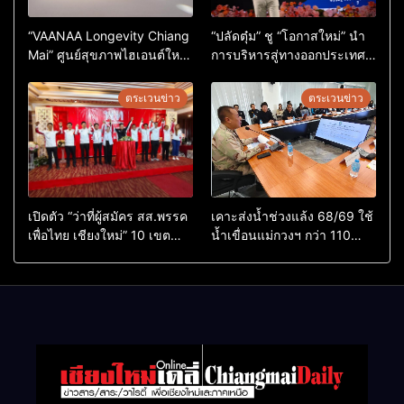
“VAANAA Longevity Chiang
“ปลัดตุ๋ม” ชู “โอกาสใหม่” นำ
Mai” ศูนย์สุขภาพไฮเอนต์ใหญ่
การบริหารสู่ทางออกประเทศ
สุดในอาเซียน
ไม่ใช่เล่นการเมือง
ตระเวนข่าว
ตระเวนข่าว
เปิดตัว “ว่าที่ผู้สมัคร สส.พรรค
เคาะส่งน้ำช่วงแล้ง 68/69 ใช้
เพื่อไทย เชียงใหม่” 10 เขต
น้ำเขื่อนแม่กวงฯ กว่า 110
ครบ ย้ำจะกลับมาทวงเก้าอี้คืน
ล้าน ลบ.ม. ให้เกษตรกว่า 1
แสนไร่