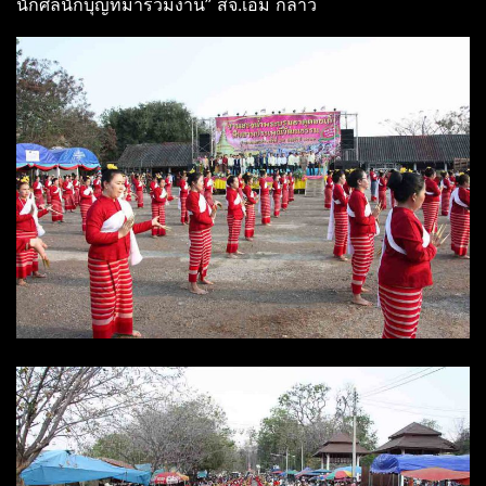
นักศีลนักบุญที่มาร่วมงาน” สจ.เอ็ม กล่าว