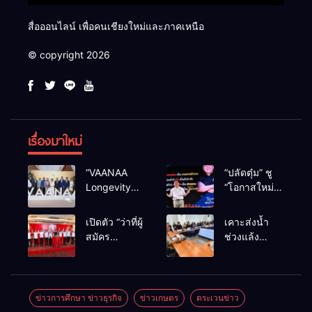
สื่อออนไลน์ เพื่อคนเชียงใหม่และภาคเหนือ
© copyright 2026
เรื่องมาใหม่
“VAANAA
“ปลัดตุ๋ม” ชู
Longevity
“โอกาสใหม่”
Chiang Mai”
นำการบริหาร
ศูนย์สุขภาพ
สู่ทางออก
เปิดตัว “ว่าที่ผู้
เคาะส่งน้ำ
ไฮเอนต์ใหญ่
ประเทศ ไม่ใช่
สมัคร
ช่วงแล้ง
สุดในอาเซียน
เล่นการเมือง
สส.พรรคเพื่อ
68/69 ใช้น้ำ
ไทย
เขื่อนแม่กวงฯ
เชียงใหม่” 10
กว่า 110 ล้าน
เขตครบ ย้ำจะ
ลบ.ม. ให้
ข่าวการศึกษา ข่าวธุรกิจ
ข่าวเกษตร
ตระเวนข่าว
กลับมาทวง
เกษตรกว่า 1