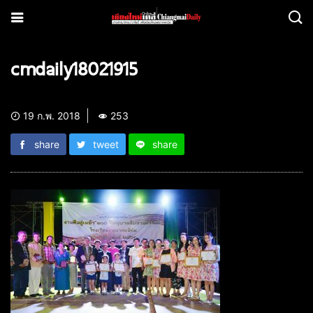
cmdaily18021915
19 ก.พ. 2018
253
share
tweet
share