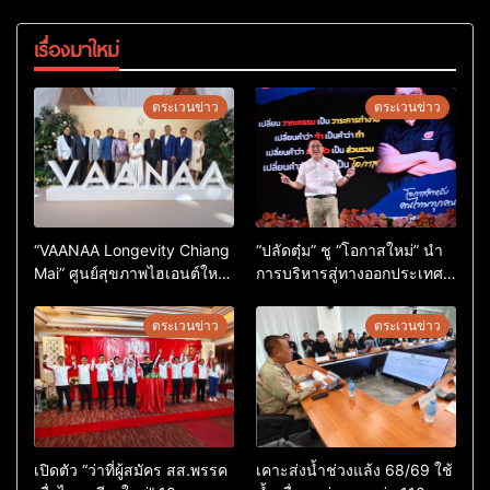
เรื่องมาใหม่
ตระเวนข่าว
ตระเวนข่าว
“VAANAA Longevity Chiang
“ปลัดตุ๋ม” ชู “โอกาสใหม่” นำ
Mai” ศูนย์สุขภาพไฮเอนต์ใหญ่
การบริหารสู่ทางออกประเทศ
สุดในอาเซียน
ไม่ใช่เล่นการเมือง
ตระเวนข่าว
ตระเวนข่าว
เปิดตัว “ว่าที่ผู้สมัคร สส.พรรค
เคาะส่งน้ำช่วงแล้ง 68/69 ใช้