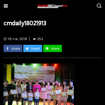
cmdaily18021913
19 ก.พ. 2018
253
share
tweet
share