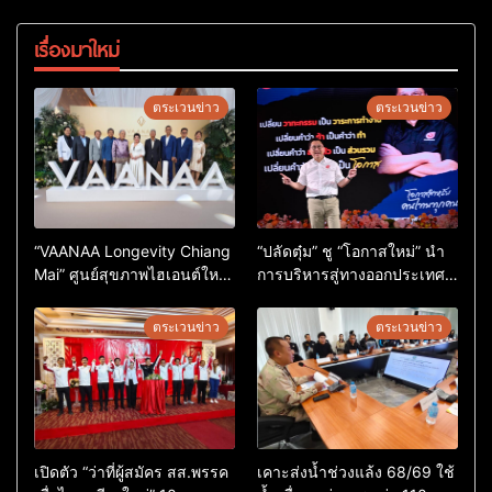
เรื่องมาใหม่
ตระเวนข่าว
ตระเวนข่าว
“VAANAA Longevity Chiang
“ปลัดตุ๋ม” ชู “โอกาสใหม่” นำ
Mai” ศูนย์สุขภาพไฮเอนต์ใหญ่
การบริหารสู่ทางออกประเทศ
สุดในอาเซียน
ไม่ใช่เล่นการเมือง
ตระเวนข่าว
ตระเวนข่าว
เปิดตัว “ว่าที่ผู้สมัคร สส.พรรค
เคาะส่งน้ำช่วงแล้ง 68/69 ใช้