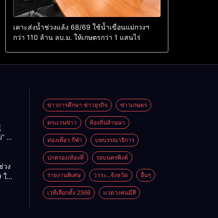
เคาะส่งน้ำช่วงแล้ง 68/69 ใช้น้ำเขื่อนแม่กวงฯ
กว่า 110 ล้าน ลบ.ม. ให้เกษตรกว่า 1 แสนไร่
ข่าวการศึกษา ข่าวธุรกิจ
ข่าวเกษตร
ตระเวนข่าว
ท้องถิ่นล้านนา
ู
่” นำ
ท่องเที่ยว กีฬา
บทบรรณาธิการ
ู่
ะเทศ
ปกครอง/ท้องที่
รอบนครพิงค์
ช่วง
รายงานพิเศษ
วาระ...จังหวัด
อื่นๆ
 ใช้
ม่กวงฯ
เวทีเลือกตั้ง 2566
แวดวงคนมีสี
้าน
กษตร
ไร่