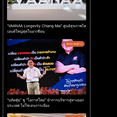
“VAANAA Longevity Chiang Mai” ศูนย์สุขภาพไฮ
เอนต์ใหญ่สุดในอาเซียน
ตระเวนข่าว
“ปลัดตุ๋ม” ชู “โอกาสใหม่” นำการบริหารสู่ทางออก
ประเทศ ไม่ใช่เล่นการเมือง