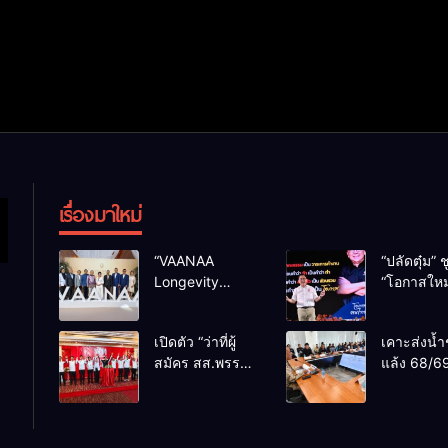
เรื่องมาใหม่
“VAANAA
“ปลัดตุ๋ม” ช
Longevity
“โอกาสใหม
Chiang Mai”
การบริหารส
ศูนย์สุขภาพไฮ
ทางออกปร
เปิดตัว “ว่าที่ผู้
เคาะส่งน้ำ
เอนต์ใหญ่สุดใน
ไม่ใช่เล่น
สมัคร สส.พรรค
แล้ง 68/69
อาเซียน
การเมือง
เพื่อไทย
น้ำเขื่อนแ
เชียงใหม่” 10
กว่า 110 ล
เขตครบ ย้ำจะ
ลบ.ม. ให้เ
กลับมาทวงเก้าอี้
กว่า 1 แสน