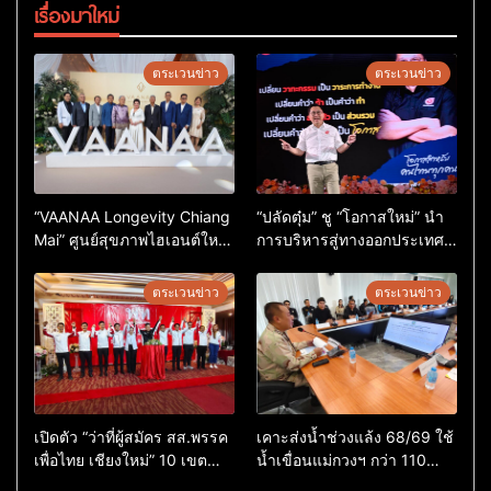
เรื่องมาใหม่
ตระเวนข่าว
ตระเวนข่าว
“VAANAA Longevity Chiang
“ปลัดตุ๋ม” ชู “โอกาสใหม่” นำ
Mai” ศูนย์สุขภาพไฮเอนต์ใหญ่
การบริหารสู่ทางออกประเทศ
สุดในอาเซียน
ไม่ใช่เล่นการเมือง
ตระเวนข่าว
ตระเวนข่าว
เปิดตัว “ว่าที่ผู้สมัคร สส.พรรค
เคาะส่งน้ำช่วงแล้ง 68/69 ใช้
เพื่อไทย เชียงใหม่” 10 เขต
น้ำเขื่อนแม่กวงฯ กว่า 110
ครบ ย้ำจะกลับมาทวงเก้าอี้คืน
ล้าน ลบ.ม. ให้เกษตรกว่า 1