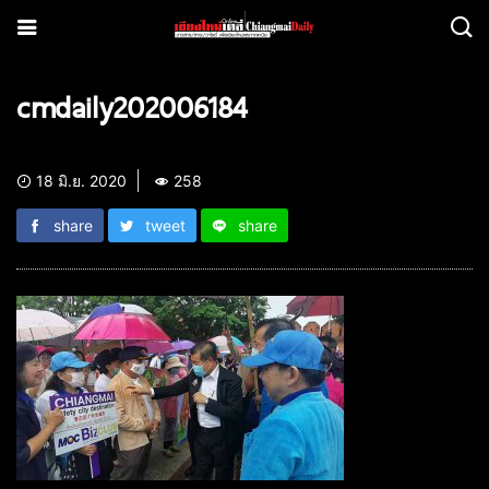
cmdaily202006184
18 มิ.ย. 2020
258
share
tweet
share