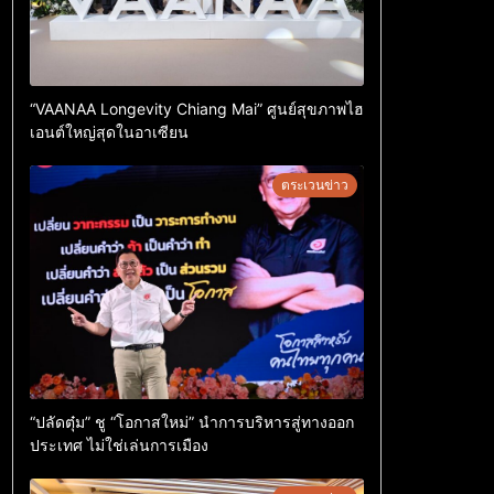
“VAANAA Longevity Chiang Mai” ศูนย์สุขภาพไฮ
เอนต์ใหญ่สุดในอาเซียน
ตระเวนข่าว
“ปลัดตุ๋ม” ชู “โอกาสใหม่” นำการบริหารสู่ทางออก
ประเทศ ไม่ใช่เล่นการเมือง