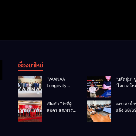
เรื่องมาใหม่
“VAANAA
“ปลัดตุ๋ม” ช
Longevity
“โอกาสใหม
Chiang Mai”
การบริหารส
ศูนย์สุขภาพไฮ
ทางออกปร
เปิดตัว “ว่าที่ผู้
เคาะส่งน้ำ
เอนต์ใหญ่สุดใน
ไม่ใช่เล่น
สมัคร สส.พรรค
แล้ง 68/69
อาเซียน
การเมือง
เพื่อไทย
น้ำเขื่อนแ
เชียงใหม่” 10
กว่า 110 ล
เขตครบ ย้ำจะ
ลบ.ม. ให้เ
กลับมาทวงเก้าอี้
กว่า 1 แสน