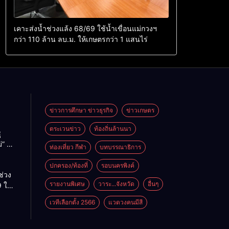
เคาะส่งน้ำช่วงแล้ง 68/69 ใช้น้ำเขื่อนแม่กวงฯ
กว่า 110 ล้าน ลบ.ม. ให้เกษตรกว่า 1 แสนไร่
ข่าวการศึกษา ข่าวธุรกิจ
ข่าวเกษตร
ตระเวนข่าว
ท้องถิ่นล้านนา
ู
่” นำ
ท่องเที่ยว กีฬา
บทบรรณาธิการ
ู่
ะเทศ
ปกครอง/ท้องที่
รอบนครพิงค์
ช่วง
รายงานพิเศษ
วาระ...จังหวัด
อื่นๆ
 ใช้
ม่กวงฯ
เวทีเลือกตั้ง 2566
แวดวงคนมีสี
้าน
กษตร
ไร่