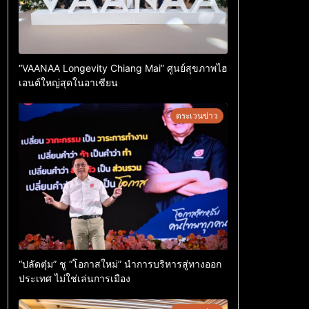
“VAANAA Longevity Chiang Mai” ศูนย์สุขภาพไฮ
เอนต์ใหญ่สุดในอาเซียน
ตระเวนข่าว
“ปลัดตุ๋ม” ชู “โอกาสใหม่” นำการบริหารสู่ทางออก
ประเทศ ไม่ใช่เล่นการเมือง