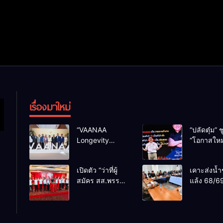
เรื่องมาใหม่
“VAANAA
“ปลัดตุ๋ม” ช
Longevity
“โอกาสใหม
Chiang Mai”
การบริหารส
ศูนย์สุขภาพไฮ
ทางออกปร
เปิดตัว “ว่าที่ผู้
เคาะส่งน้ำ
เอนต์ใหญ่สุดใน
ไม่ใช่เล่น
สมัคร สส.พรรค
แล้ง 68/69
อาเซียน
การเมือง
เพื่อไทย
น้ำเขื่อนแ
เชียงใหม่” 10
กว่า 110 ล
เขตครบ ย้ำจะ
ลบ.ม. ให้เ
กลับมาทวงเก้าอี้
กว่า 1 แสน