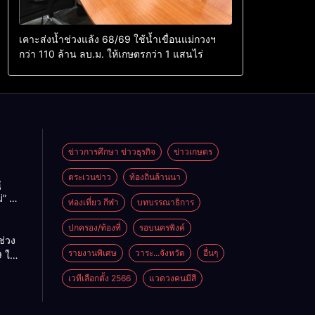
เคาะส่งน้ำช่วงแล้ง 68/69 ใช้น้ำเขื่อนแม่กวงฯ
กว่า 110 ล้าน ลบ.ม. ให้เกษตรกว่า 1 แสนไร่
ข่าวการศึกษา ข่าวธุรกิจ
ข่าวเกษตร
ตระเวนข่าว
ท้องถิ่นล้านนา
ู
่” นำ
ท่องเที่ยว กีฬา
บทบรรณาธิการ
ู่
ะเทศ
ปกครอง/ท้องที่
รอบนครพิงค์
ช่วง
รายงานพิเศษ
วาระ...จังหวัด
อื่นๆ
 ใช้
ม่กวงฯ
เวทีเลือกตั้ง 2566
แวดวงคนมีสี
้าน
กษตร
ไร่