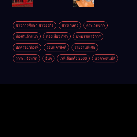
สุดในอาเซียน
เล่นการเมือง
สส.พรรคเพื่อ
68/69 ใช้น้ำ
ไทย
เขื่อนแม่กวงฯ
เชียงใหม่” 10
กว่า 110 ล้าน
เขตครบ ย้ำจะ
ลบ.ม. ให้
ข่าวการศึกษา ข่าวธุรกิจ
ข่าวเกษตร
ตระเวนข่าว
กลับมาทวง
เกษตรกว่า 1
ท้องถิ่นล้านนา
ท่องเที่ยว กีฬา
บทบรรณาธิการ
เก้าอี้คืน
แสนไร่
ปกครอง/ท้องที่
รอบนครพิงค์
รายงานพิเศษ
วาระ...จังหวัด
อื่นๆ
เวทีเลือกตั้ง 2566
แวดวงคนมีสี