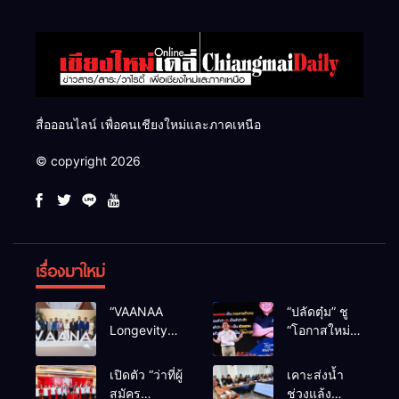
สื่อออนไลน์ เพื่อคนเชียงใหม่และภาคเหนือ
© copyright 2026
เรื่องมาใหม่
“VAANAA
“ปลัดตุ๋ม” ชู
Longevity
“โอกาสใหม่”
Chiang Mai”
นำการบริหาร
ศูนย์สุขภาพ
สู่ทางออก
เปิดตัว “ว่าที่ผู้
เคาะส่งน้ำ
ไฮเอนต์ใหญ่
ประเทศ ไม่ใช่
สมัคร
ช่วงแล้ง