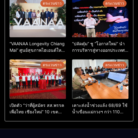
ตระเวนข่าว
ตระเวนข่าว
“VAANAA Longevity Chiang
“ปลัดตุ๋ม” ชู “โอกาสใหม่” นำ
Mai” ศูนย์สุขภาพไฮเอนต์ใหญ่
การบริหารสู่ทางออกประเทศ
สุดในอาเซียน
ไม่ใช่เล่นการเมือง
ตระเวนข่าว
ตระเวนข่าว
เปิดตัว “ว่าที่ผู้สมัคร สส.พรรค
เคาะส่งน้ำช่วงแล้ง 68/69 ใช้
เพื่อไทย เชียงใหม่” 10 เขต
น้ำเขื่อนแม่กวงฯ กว่า 110
ครบ ย้ำจะกลับมาทวงเก้าอี้คืน
ล้าน ลบ.ม. ให้เกษตรกว่า 1
แสนไร่