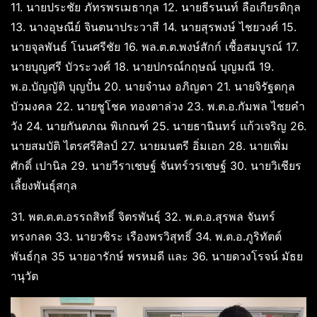
11. นายประชัย ภัทรพรเมธากุล 12. นายธีรนนท์ ลือเกียรติกุล
13. นางอุษณีย์ จินตนาประวาสี 14. นายสุรพงษ์ ไชยวงศ์ 15.
นายจุลพันธ์ โนนศรีชัย 16. พล.ต.ต.พงษ์สักก์ เชื้อสมบูรณ์ 17.
นายบุญศรี บัวระวงศ์ 18. นายปกรณ์กฤษณ์ บุญมณี 19.
พ.อ.บัญญัติ บุญปั๋น 20. นายจำนง อภิญดา 21. นายจิรัฐตกุล
บัวมงคล 22. นายชูโชค ทองตาล่วง 23. พ.ต.อ.กัมพล ไชยคำ
วัง 24. นายกันตภณ พิเกณฑ์ 25. นายธานินทร์ แก้วเจริญ 26.
นายสมบัติ ไตรศรีศิลป์ 27. นายมนตรี อิ่มเอก 28. นายเพิ่ม
ศักดิ์ เปานิล 29. นายวีราเชษฐ์ จันทร์วรเชษฐ์ 30. นายวิเชียร
เลี้ยงพันธุ์สกุล
31. พต.ต.ต.อรรถสิทธิ์ จิตรพันธุ์ 32. พ.ต.อ.สุรพล จันทร์
ทรงกลด 33. นายวชิระ เรืองพรวิสุทธิ์ 34. พ.ต.อ.ภูริทัตต์
พันธ์กุล 35 นายอารักษ์ พรหมดี และ 36. นายดวงโรจน์ มัธย
านุวัต