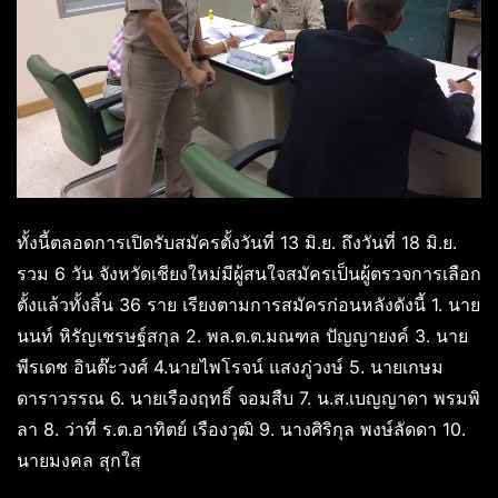
ทั้งนี้ตลอดการเปิดรับสมัครตั้งวันที่ 13 มิ.ย. ถึงวันที่ 18 มิ.ย.
รวม 6 วัน จังหวัดเชียงใหม่มีผู้สนใจสมัครเป็นผู้ตรวจการเลือก
ตั้งแล้วทั้งสิ้น 36 ราย เรียงตามการสมัครก่อนหลังดังนี้ 1. นาย
นนท์ หิรัญเชรษฐ์สกุล 2. พล.ต.ต.มณฑล ปัญญายงค์ 3. นาย
พีรเดช อินต๊ะวงศ์ 4.นายไพโรจน์ แสงภู่วงษ์ 5. นายเกษม
ดาราวรรณ 6. นายเรืองฤทธิ์ จอมสืบ 7. น.ส.เบญญาดา พรมพิ
ลา 8. ว่าที่ ร.ต.อาทิตย์ เรืองวุฒิ 9. นางศิริกุล พงษ์ลัดดา 10.
นายมงคล สุกใส