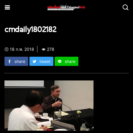
cmdaily1802182
18 ก.พ. 2018
278
share
tweet
share