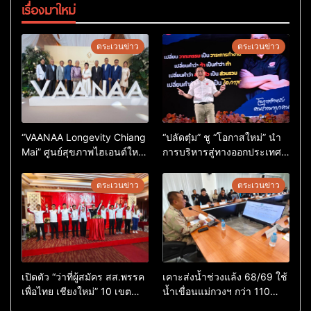
เรื่องมาใหม่
ตระเวนข่าว
ตระเวนข่าว
“VAANAA Longevity Chiang
“ปลัดตุ๋ม” ชู “โอกาสใหม่” นำ
Mai” ศูนย์สุขภาพไฮเอนต์ใหญ่
การบริหารสู่ทางออกประเทศ
สุดในอาเซียน
ไม่ใช่เล่นการเมือง
ตระเวนข่าว
ตระเวนข่าว
เปิดตัว “ว่าที่ผู้สมัคร สส.พรรค
เคาะส่งน้ำช่วงแล้ง 68/69 ใช้
เพื่อไทย เชียงใหม่” 10 เขต
น้ำเขื่อนแม่กวงฯ กว่า 110
ครบ ย้ำจะกลับมาทวงเก้าอี้คืน
ล้าน ลบ.ม. ให้เกษตรกว่า 1