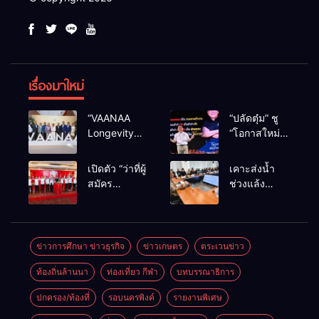
เรื่องมาใหม่
“VAANAA
“ปลัดตุ๋ม” ชู
Longevity
“โอกาสใหม่”
Chiang Mai”
นำการบริหาร
ศูนย์สุขภาพ
สู่ทางออก
เปิดตัว “ว่าที่ผู้
เคาะส่งน้ำ
ไฮเอนต์ใหญ่
ประเทศ ไม่ใช่
สมัคร
ช่วงแล้ง
สุดในอาเซียน
เล่นการเมือง
สส.พรรคเพื่อ
68/69 ใช้น้ำ
ไทย
เขื่อนแม่กวงฯ
เชียงใหม่” 10
กว่า 110 ล้าน
เขตครบ ย้ำจะ
ลบ.ม. ให้
ข่าวการศึกษา ข่าวธุรกิจ
ข่าวเกษตร
ตระเวนข่าว
กลับมาทวง
เกษตรกว่า 1
ท้องถิ่นล้านนา
ท่องเที่ยว กีฬา
บทบรรณาธิการ
เก้าอี้คืน
แสนไร่
ปกครอง/ท้องที่
รอบนครพิงค์
รายงานพิเศษ