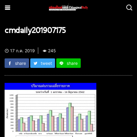
cmdaily201907175
17 ก.ค. 2019
245
share
tweet
share