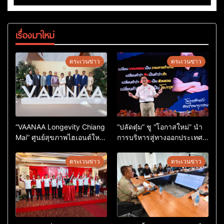
เรื่องมาใหม่
ตระเวนข่าว
ตระเวนข่าว
“VAANAA Longevity Chiang
“ปลัดตุ๋ม” ชู “โอกาสใหม่” นำ
Mai” ศูนย์สุขภาพไฮเอนต์ใหญ่
การบริหารสู่ทางออกประเทศ
สุดในอาเซียน
ไม่ใช่เล่นการเมือง
ตระเวนข่าว
ตระเวนข่าว