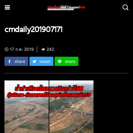
cmdaily201907171
17 ก.ค. 2019
242
share
tweet
share