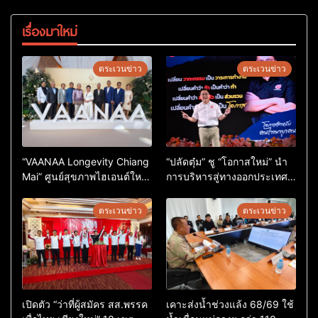
เรื่องมาใหม่
ตระเวนข่าว
ตระเวนข่าว
“VAANAA Longevity Chiang
“ปลัดตุ๋ม” ชู “โอกาสใหม่” นำ
Mai” ศูนย์สุขภาพไฮเอนต์ใหญ่
การบริหารสู่ทางออกประเทศ
สุดในอาเซียน
ไม่ใช่เล่นการเมือง
ตระเวนข่าว
ตระเวนข่าว
เปิดตัว “ว่าที่ผู้สมัคร สส.พรรค
เคาะส่งน้ำช่วงแล้ง 68/69 ใช้