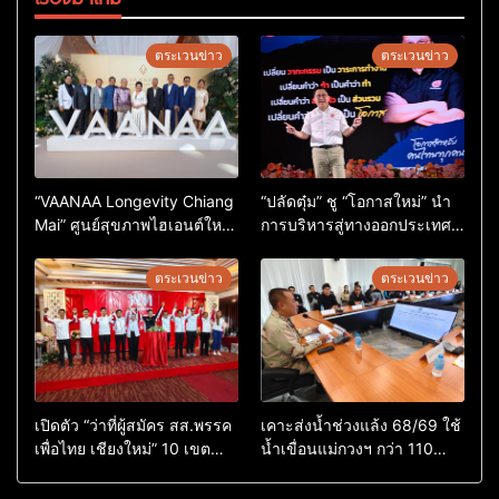
ตระเวนข่าว
ตระเวนข่าว
“VAANAA Longevity Chiang
“ปลัดตุ๋ม” ชู “โอกาสใหม่” นำ
Mai” ศูนย์สุขภาพไฮเอนต์ใหญ่
การบริหารสู่ทางออกประเทศ
สุดในอาเซียน
ไม่ใช่เล่นการเมือง
ตระเวนข่าว
ตระเวนข่าว
เปิดตัว “ว่าที่ผู้สมัคร สส.พรรค
เคาะส่งน้ำช่วงแล้ง 68/69 ใช้
เพื่อไทย เชียงใหม่” 10 เขต
น้ำเขื่อนแม่กวงฯ กว่า 110
ครบ ย้ำจะกลับมาทวงเก้าอี้คืน
ล้าน ลบ.ม. ให้เกษตรกว่า 1
แสนไร่