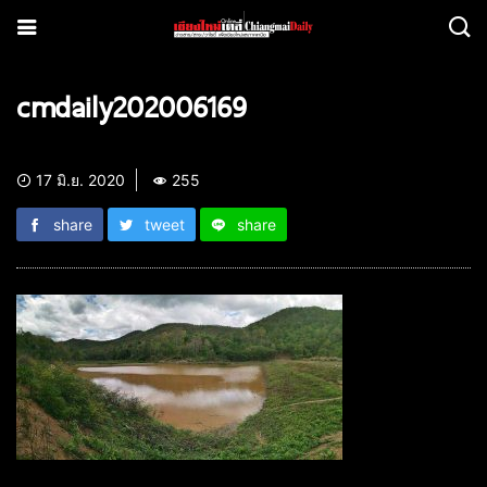
cmdaily202006169
17 มิ.ย. 2020
255
share
tweet
share