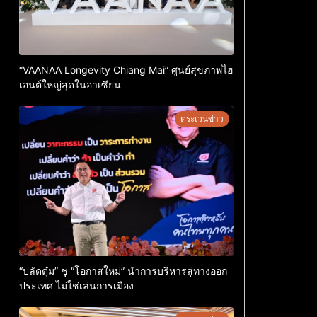
“VAANAA Longevity Chiang Mai” ศูนย์สุขภาพไฮ
เอนต์ใหญ่สุดในอาเซียน
ตระเวนข่าว
“ปลัดตุ๋ม” ชู “โอกาสใหม่” นำการบริหารสู่ทางออก
ประเทศ ไม่ใช่เล่นการเมือง