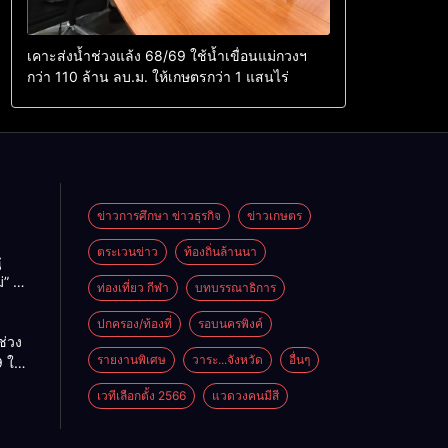
เคาะส่งน้ำช่วงแล้ง 68/69 ใช้น้ำเขื่อนแม่กวงฯ
กว่า 110 ล้าน ลบ.ม. ให้เกษตรกว่า 1 แสนไร่
ข่าวการศึกษา ข่าวธุรกิจ
ข่าวเกษตร
ตระเวนข่าว
ท้องถิ่นล้านนา
ู
่” นำ
ท่องเที่ยว กีฬา
บทบรรณาธิการ
ู่
ะเทศ
ปกครอง/ท้องที่
รอบนครพิงค์
ช่วง
รายงานพิเศษ
วาระ...จังหวัด
อื่นๆ
 ใช้
ม่กวงฯ
เวทีเลือกตั้ง 2566
แวดวงคนมีสี
้าน
กษตร
ไร่