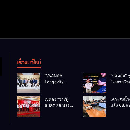
เรื่องมาใหม่
“VAANAA
“ปลัดตุ๋ม” ช
Longevity
“โอกาสใหม
Chiang Mai”
การบริหารส
ศูนย์สุขภาพไฮ
ทางออกปร
เปิดตัว “ว่าที่ผู้
เคาะส่งน้ำ
เอนต์ใหญ่สุดใน
ไม่ใช่เล่น
สมัคร สส.พรรค
แล้ง 68/69
อาเซียน
การเมือง
เพื่อไทย
น้ำเขื่อนแ
เชียงใหม่” 10
กว่า 110 ล
เขตครบ ย้ำจะ
ลบ.ม. ให้เ
กลับมาทวงเก้าอี้
กว่า 1 แสน