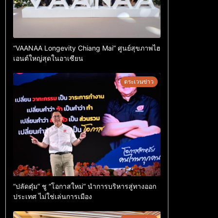
“VAANAA Longevity Chiang Mai” ศูนย์สุขภาพไฮ
เอนต์ใหญ่สุดในอาเซียน
ตระเวนข่าว
“ปลัดตุ๋ม” ชู “โอกาสใหม่” นำการบริหารสู่ทางออก
ประเทศ ไม่ใช่เล่นการเมือง