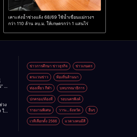
เคาะส่งน้ำช่วงแล้ง 68/69 ใช้น้ำเขื่อนแม่กวงฯ
กว่า 110 ล้าน ลบ.ม. ให้เกษตรกว่า 1 แสนไร่
ข่าวการศึกษา ข่าวธุรกิจ
ข่าวเกษตร
ตระเวนข่าว
ท้องถิ่นล้านนา
ู
่” นำ
ท่องเที่ยว กีฬา
บทบรรณาธิการ
ู่
ะเทศ
ปกครอง/ท้องที่
รอบนครพิงค์
ช่วง
รายงานพิเศษ
วาระ...จังหวัด
อื่นๆ
 ใช้
ม่กวงฯ
เวทีเลือกตั้ง 2566
แวดวงคนมีสี
้าน
กษตร
ไร่