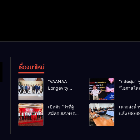
เรื่องมาใหม่
“VAANAA
“ปลัดตุ๋ม” ช
Longevity
“โอกาสใหม
Chiang Mai”
การบริหารส
ศูนย์สุขภาพไฮ
ทางออกปร
เปิดตัว “ว่าที่ผู้
เคาะส่งน้ำ
เอนต์ใหญ่สุดใน
ไม่ใช่เล่น
สมัคร สส.พรรค
แล้ง 68/69
อาเซียน
การเมือง
เพื่อไทย
น้ำเขื่อนแ
เชียงใหม่” 10
กว่า 110 ล
เขตครบ ย้ำจะ
ลบ.ม. ให้เ
กลับมาทวงเก้าอี้
กว่า 1 แสน