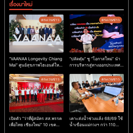
เรื่องมาใหม่
ตระเวนข่าว
ตระเวนข่าว
“VAANAA Longevity Chiang
“ปลัดตุ๋ม” ชู “โอกาสใหม่” นำ
Mai” ศูนย์สุขภาพไฮเอนต์ใหญ่
การบริหารสู่ทางออกประเทศ
สุดในอาเซียน
ไม่ใช่เล่นการเมือง
ตระเวนข่าว
ตระเวนข่าว
เปิดตัว “ว่าที่ผู้สมัคร สส.พรรค
เคาะส่งน้ำช่วงแล้ง 68/69 ใช้
เพื่อไทย เชียงใหม่” 10 เขต
น้ำเขื่อนแม่กวงฯ กว่า 110
ครบ ย้ำจะกลับมาทวงเก้าอี้คืน
ล้าน ลบ.ม. ให้เกษตรกว่า 1