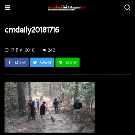
cmdaily20181716
17 มี.ค. 2018
242
share
tweet
share