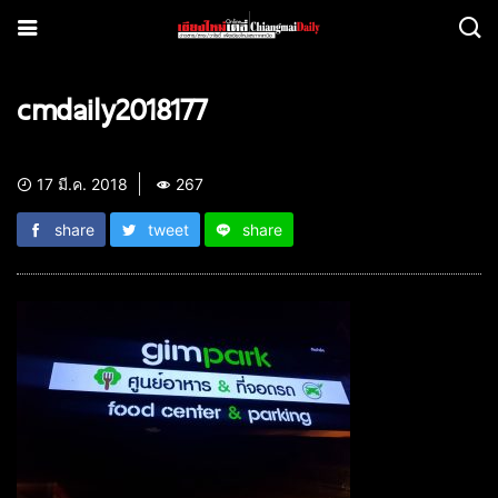
cmdaily2018177
17 มี.ค. 2018
267
share
tweet
share