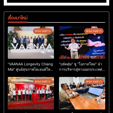
เรื่องมาใหม่
ตระเวนข่าว
ตระเวนข่าว
“VAANAA Longevity Chiang
“ปลัดตุ๋ม” ชู “โอกาสใหม่” นำ
Mai” ศูนย์สุขภาพไฮเอนต์ใหญ่
การบริหารสู่ทางออกประเทศ
สุดในอาเซียน
ไม่ใช่เล่นการเมือง
ตระเวนข่าว
ตระเวนข่าว