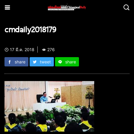
cmdaily2018179
17 มี.ค. 2018
276
share
tweet
share