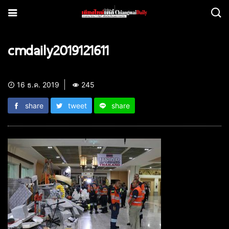
cmdaily2019121611
16 ธ.ค. 2019
245
share
tweet
share