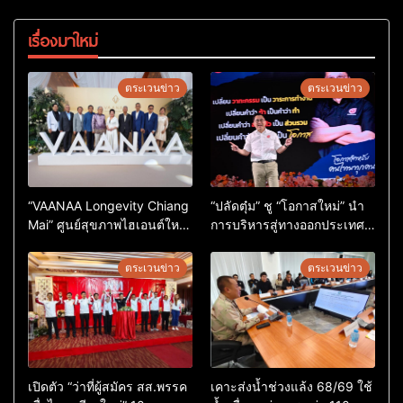
เรื่องมาใหม่
ตระเวนข่าว
ตระเวนข่าว
“VAANAA Longevity Chiang
“ปลัดตุ๋ม” ชู “โอกาสใหม่” นำ
Mai” ศูนย์สุขภาพไฮเอนต์ใหญ่
การบริหารสู่ทางออกประเทศ
สุดในอาเซียน
ไม่ใช่เล่นการเมือง
ตระเวนข่าว
ตระเวนข่าว
เปิดตัว “ว่าที่ผู้สมัคร สส.พรรค
เคาะส่งน้ำช่วงแล้ง 68/69 ใช้