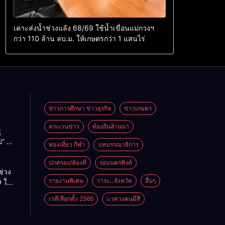
เคาะส่งน้ำช่วงแล้ง 68/69 ใช้น้ำเขื่อนแม่กวงฯ
กว่า 110 ล้าน ลบ.ม. ให้เกษตรกว่า 1 แสนไร่
ข่าวการศึกษา ข่าวธุรกิจ
ข่าวเกษตร
ตระเวนข่าว
ท้องถิ่นล้านนา
ู
่” นำ
ท่องเที่ยว กีฬา
บทบรรณาธิการ
ู่
ะเทศ
ปกครอง/ท้องที่
รอบนครพิงค์
ช่วง
รายงานพิเศษ
วาระ...จังหวัด
อื่นๆ
 ใช้
ม่กวงฯ
เวทีเลือกตั้ง 2566
แวดวงคนมีสี
้าน
กษตร
ไร่