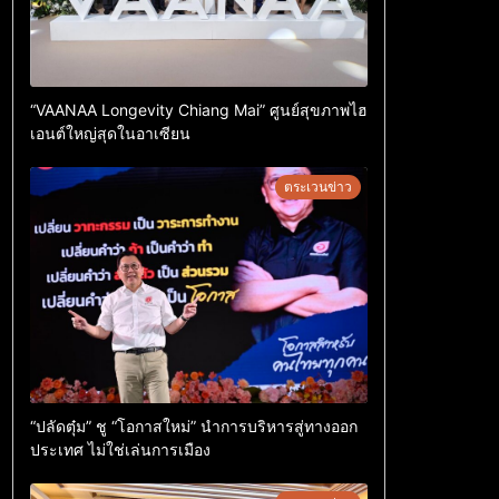
“VAANAA Longevity Chiang Mai” ศูนย์สุขภาพไฮ
เอนต์ใหญ่สุดในอาเซียน
ตระเวนข่าว
“ปลัดตุ๋ม” ชู “โอกาสใหม่” นำการบริหารสู่ทางออก
ประเทศ ไม่ใช่เล่นการเมือง