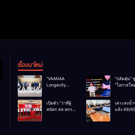
เรื่องมาใหม่
“VAANAA
“ปลัดตุ๋ม” ช
Longevity
“โอกาสใหม
Chiang Mai”
การบริหารส
ศูนย์สุขภาพไฮ
ทางออกปร
เปิดตัว “ว่าที่ผู้
เคาะส่งน้ำ
เอนต์ใหญ่สุดใน
ไม่ใช่เล่น
สมัคร สส.พรรค
แล้ง 68/69
อาเซียน
การเมือง
เพื่อไทย
น้ำเขื่อนแ
เชียงใหม่” 10
กว่า 110 ล
เขตครบ ย้ำจะ
ลบ.ม. ให้เ
กลับมาทวงเก้าอี้
กว่า 1 แสน