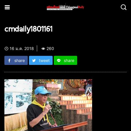
cmdaily1801161
16 ม.ค. 2018
260
share
tweet
share