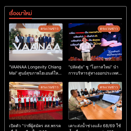
เรื่องมาใหม่
ตระเวนข่าว
ตระเวนข่าว
“VAANAA Longevity Chiang
“ปลัดตุ๋ม” ชู “โอกาสใหม่” นำ
Mai” ศูนย์สุขภาพไฮเอนต์ใหญ่
การบริหารสู่ทางออกประเทศ
สุดในอาเซียน
ไม่ใช่เล่นการเมือง
ตระเวนข่าว
ตระเวนข่าว
เปิดตัว “ว่าที่ผู้สมัคร สส.พรรค
เคาะส่งน้ำช่วงแล้ง 68/69 ใช้