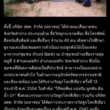
ทั้งนี้ บริษัท ปตท. จำกัด (มหาชน) ได้นำคณะสื่อมวลชน
จังหวัดลำปาง ประกอบด้วย สื่อวิทยุกระจายเสียง สื่อโทรทัศน์
สื่อหนังสือพิมพ์ และสื่ออื่นๆ จำนวน 40 คน เดินทางไปศึกษา
ดูงานและเยี่ยมชมผลการดำเนินงานปลูกต้นไม้เป็นแหล่ง
อาหารแก่ชุมชน (Food Bank) ณ ป่าชุมชนบ้านเชียงรายลุ่ม
หมู่ที่ 3 ตำบลแม่พริก อำเภอแม่พริก จังหวัดลำปาง ซึ่งเป็น
ชุมชนที่มีผลงานดีเด่นเป็นที่ประจักษ์ สามารถเป็นแบบอย่าง
แก่ประชาชนทั่วไป ในด้านการอนุรักษ์ทรัพยากรธรรมชาติ
และสิ่งแวดล้อม และได้รับรางวัลลูกโลกสีเขียว ครั้งที่ 13
ประจำปี พ.ศ. 2554 ในหัวข้อ “วิถีพอพียง แบ่งปัน ผูกพัน ดิน
น้ำ ป่า” ซึ่งคณะกรรมการรางวัลลูกโลกสีเขียว ร่วมกับ บริษัท
ปตท. จำกัด (มหาชน) ได้จัดการประกวดรางวัลลูกโลกสีเขียว
เป็นประจำทุกปีอย่างต่อเนื่อง มาตั้งแต่ปี พ.ศ. 2542 จนถึง