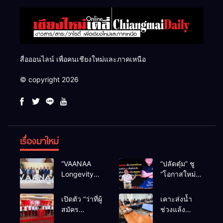
สื่อออนไลน์ เพื่อคนเชียงใหม่และภาคเหนือ
© copyright 2026
เรื่องมาใหม่
“VAANAA
“ปลัดตุ๋ม” ชู
Longevity
“โอกาสใหม่”
Chiang Mai”
นำการบริหาร
ศูนย์สุขภาพ
สู่ทางออก
เปิดตัว “ว่าที่ผู้
เคาะส่งน้ำ
ไฮเอนต์ใหญ่
ประเทศ ไม่ใช่
สมัคร
ช่วงแล้ง
สุดในอาเซียน
เล่นการเมือง
สส.พรรคเพื่อ
68/69 ใช้น้ำ