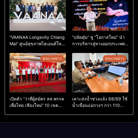
“VAANAA Longevity Chiang
“ปลัดตุ๋ม” ชู “โอกาสใหม่” นำ
Mai” ศูนย์สุขภาพไฮเอนต์ใหญ่
การบริหารสู่ทางออกประเทศ
สุดในอาเซียน
ไม่ใช่เล่นการเมือง
ตระเวนข่าว
ตระเวนข่าว
เปิดตัว “ว่าที่ผู้สมัคร สส.พรรค
เคาะส่งน้ำช่วงแล้ง 68/69 ใช้
เพื่อไทย เชียงใหม่” 10 เขต
น้ำเขื่อนแม่กวงฯ กว่า 110
ครบ ย้ำจะกลับมาทวงเก้าอี้คืน
ล้าน ลบ.ม. ให้เกษตรกว่า 1
แสนไร่