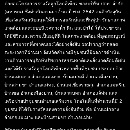
ต่อยอดโครงการรางวัลลูกโลกสีเขียว ของบริษัท ปตท. จำกัด
(มหาชน) ซึ่งดำเนินงานมาตั้งแต่ปี พ.ศ. 2542 จนถึงปัจจุบัน
เพื่อส่งเสริมสนับสนุนให้มีการอนุรักษ์และฟื้นฟูป่า รักษาสภาพ
แวดล้อมและระบบนิเวศทางน้ำ ดิน และป่าไม้ ให้ประชาชน
ได้มีชีวิตและความเป็นอยู่ที่ดี ในสภาพแวดล้อมที่อุดมสมบูรณ์
และสามารถพึ่งพาตนเองได้อย่างยั่งยืน ผลปรากฏว่าตลอด
ระยะเวลาที่ผ่านมา จังหวัดลำปางมีชุมชนที่มีผลการดำเนิน
งานด้านการอนุรักษ์ทรัพยากรธรรมชาติและสิ่งแวดล้อมดีเด่น
และได้รับรางวัลลูกโลกสีเขียวหลายพื้นที่ชุมชน ประกอบด้วย
บ้านแม่กลาง อำเภอแม่เมาะ, บ้านแม่หมี อำเภอเมืองปาน,
บ้านสามขา อำเภอแม่ทะ, บ้านแม่เชียงรายลุ่ม อำเภอแม่พริก,
บ้านขอ อำเภอเมืองปาน, บ้านสาสบหก อำเภอแจ้ห่ม และ
เครือข่ายป่าชุมชนอำเภอเสริมงาม โดยในพื้นที่จำนวนนี้มี 2
ชุมชน ที่ได้รับรางวัลแห่งความยั่งยืนด้วย คือ บ้านแม่กลาง
อำเภอแม่เมาะ และบ้านสามขา อำเภอแม่ทะ
ผู้จัดการฝ่ายคลังปิโตรเลียมส่วนภูมิภาค กล่าวเพิ่มเติมว่า