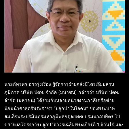
นายภัทรพร อาวรุ่งเรือง ผู้จัดการฝ่ายคลังปิโตรเลียมส่วน
ภูมิภาค บริษัท ปตท. จำกัด (มหาชน) กล่าวว่า บริษัท ปตท.
จำกัด (มหาชน) ได้ร่วมกับหลายหน่วยงานภาคีเครือข่าย
น้อมนำศาสตร์พระราชา “ปลูกป่าในใจคน” ของพระบาท
สมเด็จพระปรมินทรมหาภูมิพลอดุลยเดช บรมนาถบพิตร ไป
ขยายผลโครงการปลูกป่าถาวรเฉลิมพระเกียรติ 1 ล้านไร่ และ