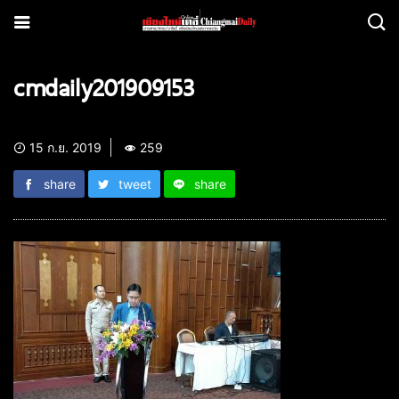
cmdaily201909153
15 ก.ย. 2019
259
share
tweet
share