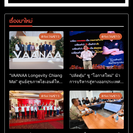
เรื่องมาใหม่
ตระเวนข่าว
ตระเวนข่าว
“VAANAA Longevity Chiang
“ปลัดตุ๋ม” ชู “โอกาสใหม่” นำ
Mai” ศูนย์สุขภาพไฮเอนต์ใหญ่
การบริหารสู่ทางออกประเทศ
สุดในอาเซียน
ไม่ใช่เล่นการเมือง
ตระเวนข่าว
ตระเวนข่าว