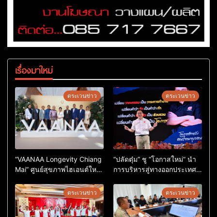
เรื่องมาใหม่
ตระเวนข่าว
ตระเวนข่าว
“VAANAA Longevity Chiang
“ปลัดตุ๋ม” ชู “โอกาสใหม่” นำ
Mai” ศูนย์สุขภาพไฮเอนต์ใหญ่
การบริหารสู่ทางออกประเทศ
สุดในอาเซียน
ไม่ใช่เล่นการเมือง
ตระเวนข่าว
ตระเวนข่าว