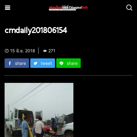
cmdaily201806154
15 มิ.ย. 2018
271
share
tweet
share