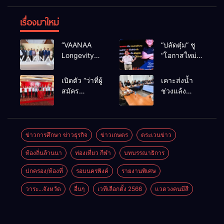
เรื่องมาใหม่
“VAANAA
“ปลัดตุ๋ม” ชู
Longevity
“โอกาสใหม่”
Chiang Mai”
นำการบริหาร
ศูนย์สุขภาพ
สู่ทางออก
เปิดตัว “ว่าที่ผู้
เคาะส่งน้ำ
ไฮเอนต์ใหญ่
ประเทศ ไม่ใช่
สมัคร
ช่วงแล้ง
สุดในอาเซียน
เล่นการเมือง
สส.พรรคเพื่อ
68/69 ใช้น้ำ
ไทย
เขื่อนแม่กวงฯ
เชียงใหม่” 10
กว่า 110 ล้าน
เขตครบ ย้ำจะ
ลบ.ม. ให้
ข่าวการศึกษา ข่าวธุรกิจ
ข่าวเกษตร
ตระเวนข่าว
กลับมาทวง
เกษตรกว่า 1
ท้องถิ่นล้านนา
ท่องเที่ยว กีฬา
บทบรรณาธิการ
เก้าอี้คืน
แสนไร่
ปกครอง/ท้องที่
รอบนครพิงค์
รายงานพิเศษ
วาระ...จังหวัด
อื่นๆ
เวทีเลือกตั้ง 2566
แวดวงคนมีสี