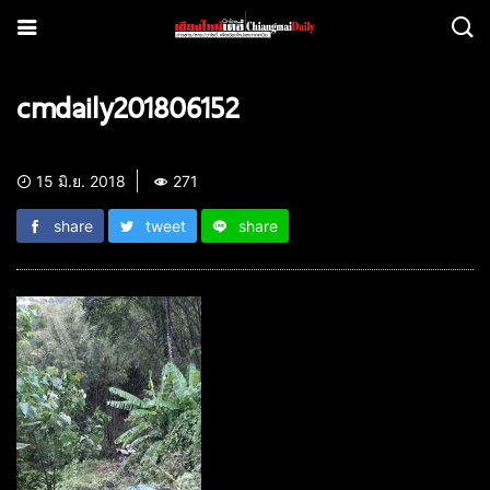
cmdaily201806152
15 มิ.ย. 2018
271
share
tweet
share