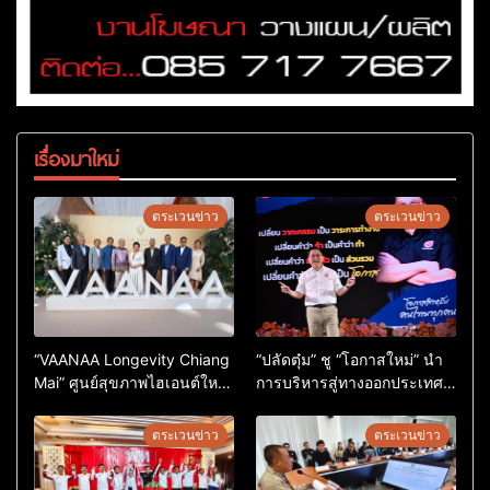
เรื่องมาใหม่
ตระเวนข่าว
ตระเวนข่าว
“VAANAA Longevity Chiang
“ปลัดตุ๋ม” ชู “โอกาสใหม่” นำ
Mai” ศูนย์สุขภาพไฮเอนต์ใหญ่
การบริหารสู่ทางออกประเทศ
สุดในอาเซียน
ไม่ใช่เล่นการเมือง
ตระเวนข่าว
ตระเวนข่าว