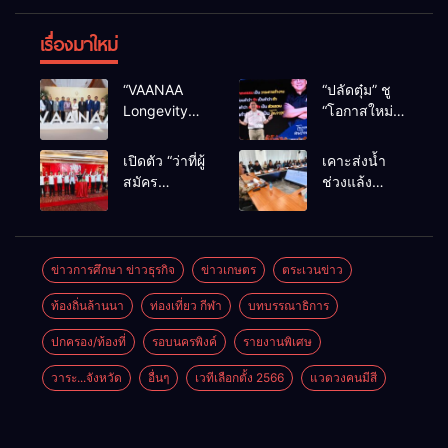
เรื่องมาใหม่
“VAANAA
“ปลัดตุ๋ม” ชู
Longevity
“โอกาสใหม่”
Chiang Mai”
นำการบริหาร
ศูนย์สุขภาพ
สู่ทางออก
เปิดตัว “ว่าที่ผู้
เคาะส่งน้ำ
ไฮเอนต์ใหญ่
ประเทศ ไม่ใช่
สมัคร
ช่วงแล้ง
สุดในอาเซียน
เล่นการเมือง
สส.พรรคเพื่อ
68/69 ใช้น้ำ
ไทย
เขื่อนแม่กวงฯ
เชียงใหม่” 10
กว่า 110 ล้าน
เขตครบ ย้ำจะ
ลบ.ม. ให้
ข่าวการศึกษา ข่าวธุรกิจ
ข่าวเกษตร
ตระเวนข่าว
กลับมาทวง
เกษตรกว่า 1
ท้องถิ่นล้านนา
ท่องเที่ยว กีฬา
บทบรรณาธิการ
เก้าอี้คืน
แสนไร่
ปกครอง/ท้องที่
รอบนครพิงค์
รายงานพิเศษ
วาระ...จังหวัด
อื่นๆ
เวทีเลือกตั้ง 2566
แวดวงคนมีสี