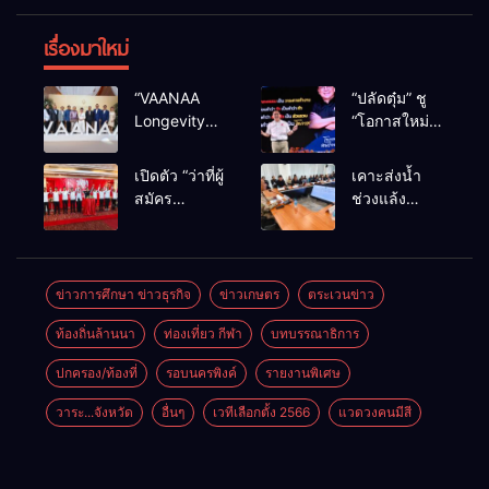
เรื่องมาใหม่
“VAANAA
“ปลัดตุ๋ม” ชู
Longevity
“โอกาสใหม่”
Chiang Mai”
นำการบริหาร
ศูนย์สุขภาพ
สู่ทางออก
เปิดตัว “ว่าที่ผู้
เคาะส่งน้ำ
ไฮเอนต์ใหญ่
ประเทศ ไม่ใช่
สมัคร
ช่วงแล้ง
สุดในอาเซียน
เล่นการเมือง
สส.พรรคเพื่อ
68/69 ใช้น้ำ
ไทย
เขื่อนแม่กวงฯ
เชียงใหม่” 10
กว่า 110 ล้าน
เขตครบ ย้ำจะ
ลบ.ม. ให้
ข่าวการศึกษา ข่าวธุรกิจ
ข่าวเกษตร
ตระเวนข่าว
กลับมาทวง
เกษตรกว่า 1
ท้องถิ่นล้านนา
ท่องเที่ยว กีฬา
บทบรรณาธิการ
เก้าอี้คืน
แสนไร่
ปกครอง/ท้องที่
รอบนครพิงค์
รายงานพิเศษ
วาระ...จังหวัด
อื่นๆ
เวทีเลือกตั้ง 2566
แวดวงคนมีสี