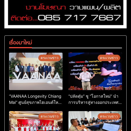
เรื่องมาใหม่
ตระเวนข่าว
ตระเวนข่าว
“VAANAA Longevity Chiang
“ปลัดตุ๋ม” ชู “โอกาสใหม่” นำ
Mai” ศูนย์สุขภาพไฮเอนต์ใหญ่
การบริหารสู่ทางออกประเทศ
สุดในอาเซียน
ไม่ใช่เล่นการเมือง
ตระเวนข่าว
ตระเวนข่าว