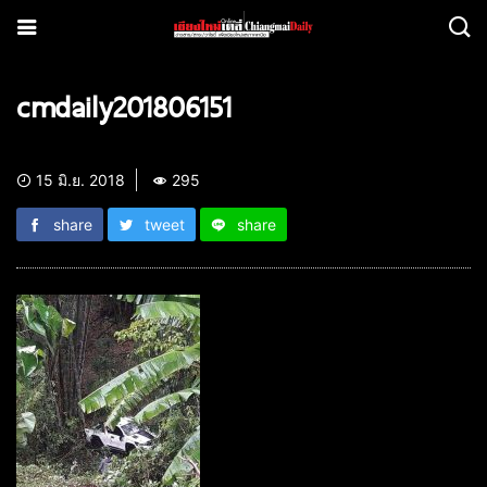
cmdaily201806151
15 มิ.ย. 2018
295
share
tweet
share